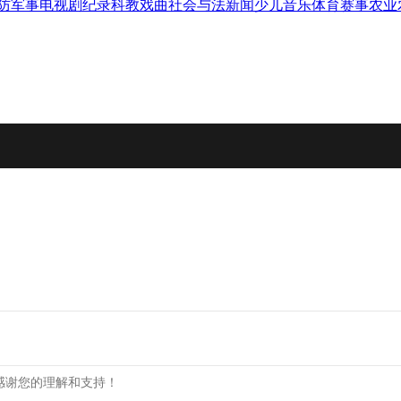
防军事
电视剧
纪录
科教
戏曲
社会与法
新闻
少儿
音乐
体育赛事
农业