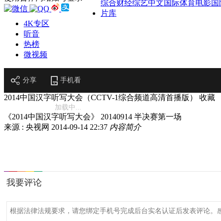
综合
财经
综艺
中文国际
体育
电影
国
片库
4K专区
听音
热榜
微视频
分享
手机看
2014中国汉字听写大会（CCTV-1综合频道高清首播版）
收藏
加载中...
《2014中国汉字听写大会》 20140914 半决赛第一场
来源 : 央视网
2014-09-14 22:37
内容简介