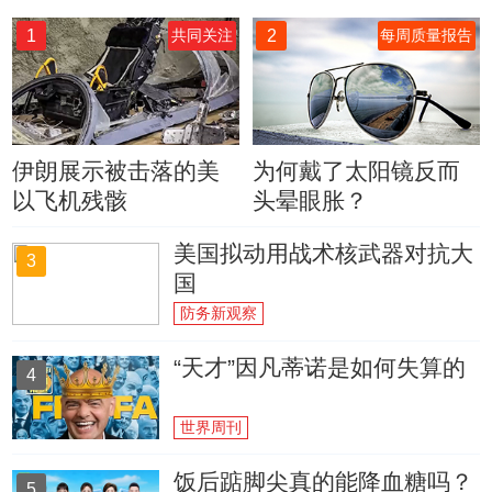
1
2
共同关注
每周质量报告
伊朗展示被击落的美
为何戴了太阳镜反而
以飞机残骸
头晕眼胀？
美国拟动用战术核武器对抗大
3
国
防务新观察
“天才”因凡蒂诺是如何失算的
4
世界周刊
饭后踮脚尖真的能降血糖吗？
5