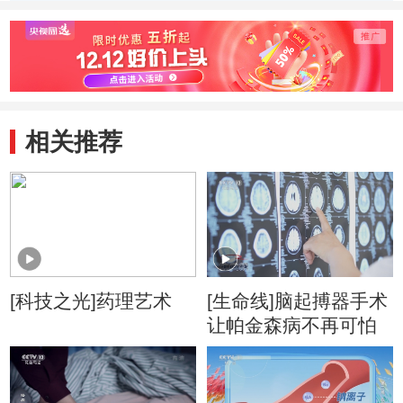
程碑
感染
可
相关推荐
[科技之光]药理艺术
[生命线]脑起搏器手术
让帕金森病不再可怕