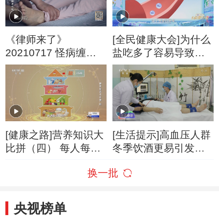
《律师来了》
[全民健康大会]为什么
20210717 怪病缠身
盐吃多了容易导致高
之谜
血压？
[健康之路]营养知识大
[生活提示]高血压人群
比拼（四） 每人每天
冬季饮酒更易引发脑
食盐摄入量不应超过
血管病
换一批
多少克?
央视榜单