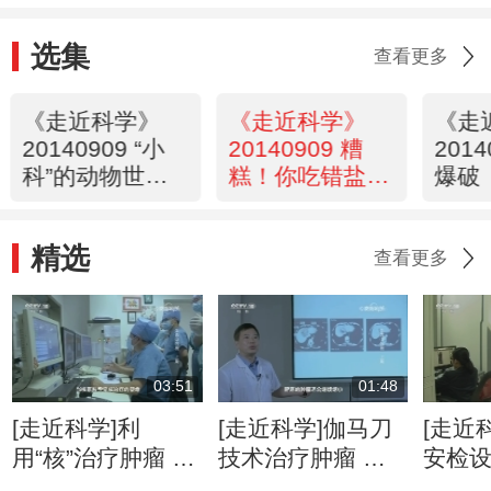
选集
查看更多
《走近科学》
《走近科学》
《走
20140909 “小
20140909 糟
201
科”的动物世界
糕！你吃错盐
爆破
动物园的夏天
了！
精选
查看更多
03:51
01:48
[走近科学]利
[走近科学]伽马刀
[走近
用“核”治疗肿瘤 是
技术治疗肿瘤 精
安检
人类医学的重要里
准摧毁病灶无痛无
赢得