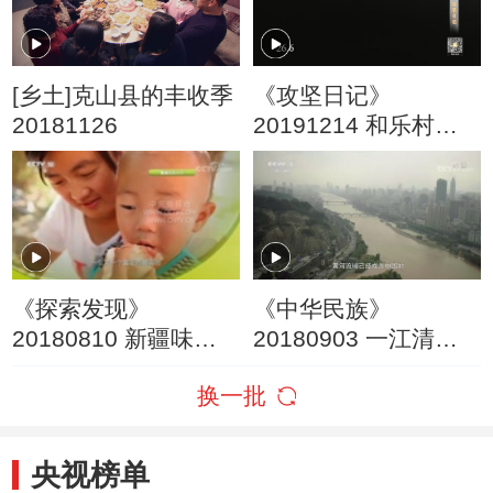
[乡土]克山县的丰收季
《攻坚日记》
20181126
20191214 和乐村里
和乐事（1）
《探索发现》
《中华民族》
20180810 新疆味道
20180903 一江清水
（续）六
向东流 第五集 家园
换一批
央视榜单