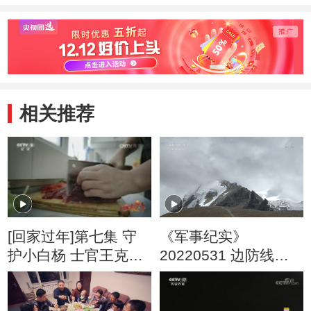
相关推荐
[回家过年]第七集 守
《军事纪实》
护小白杨 士官王克怀
20220531 边防线上
的妻子盼望着一家人
的“风花雪月”
团聚