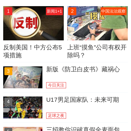
1
2
新闻1+1
中国法治观察
反制美国！中方公布5
上班“摸鱼”公司有权开
项措施
除吗？
新版《防卫白皮书》藏祸心
3
今日关注
U17男足国家队：未来可期
4
足球之夜
三招教你识破真假全麦面包