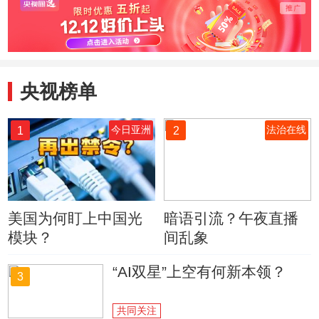
央视榜单
1
2
今日亚洲
法治在线
美国为何盯上中国光
暗语引流？午夜直播
模块？
间乱象
“AI双星”上空有何新本领？
3
共同关注