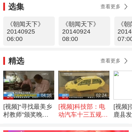
选集
查看更多
《朝闻天下》
《朝闻天下》
《朝
20140925
20140924
2014
06:00
08:00
07:0
精选
查看更多
04:16
02:24
[视频]“寻找最美乡
[视频]科技部：电
[视频
村教师”颁奖晚会
动汽车十三五规划
鹿县发
录制
启动
震