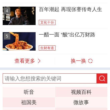
百年潮起 再现张謇传奇人生
4
文化十分
一醋一面 “酸”出亿万财路
5
生财有道
查看更多
换一换
听音
视频百科
祖国美
微故事