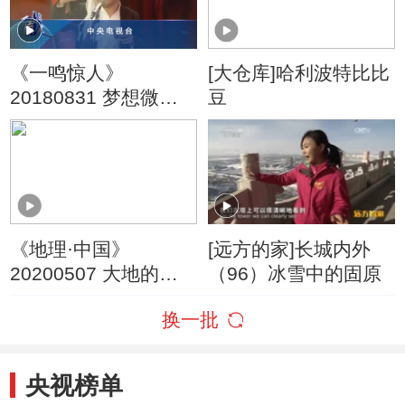
《一鸣惊人》
[大仓库]哈利波特比比
20180831 梦想微剧
豆
场 第三季（16）
《地理·中国》
[远方的家]长城内外
20200507 大地的图
（96）冰雪中的固原
案·山峰奇图
换一批
央视榜单