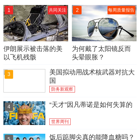
1
2
共同关注
每周质量报告
伊朗展示被击落的美
为何戴了太阳镜反而
以飞机残骸
头晕眼胀？
美国拟动用战术核武器对抗大
3
国
防务新观察
“天才”因凡蒂诺是如何失算的
4
世界周刊
饭后踮脚尖真的能降血糖吗？
5