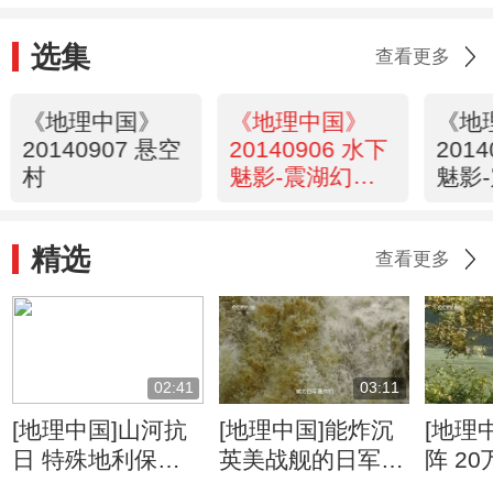
选集
查看更多
《地理中国》
《地理中国》
《地
20140907 悬空
20140906 水下
201
村
魅影-震湖幻象
魅影
（下）
（上
精选
查看更多
02:41
03:11
[地理中国]山河抗
[地理中国]能炸沉
[地理
日 特殊地利保护
英美战舰的日军为
阵 2
抗日生命线
何炸不断惠通桥
日战