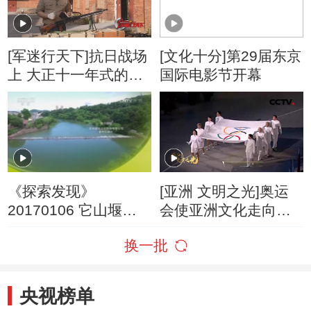
[军迷行天下]抗日战场
[文化十分]第29届东京
上 大正十一年式的最
国际电影节开幕
大“对手”——捷克式
ZB-26轻机枪
《探索发现》
[亚洲 文明之光]奥运
20170106 它山堰
会使亚洲文化走向世
（下）
界舞台
换一批
央视榜单