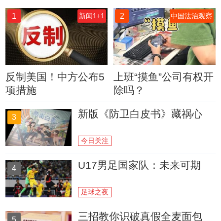
1
2
新闻1+1
中国法治观察
反制美国！中方公布5
上班“摸鱼”公司有权开
项措施
除吗？
新版《防卫白皮书》藏祸心
3
今日关注
U17男足国家队：未来可期
4
足球之夜
三招教你识破真假全麦面包
5