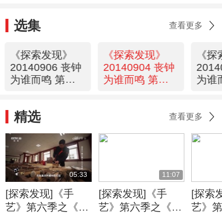
选集
查看更多
《探索发现》
《探索发现》
《探
20140906 丧钟
20140904 丧钟
201
为谁而鸣 第三
为谁而鸣 第二
为谁
集 检察官手中
集 法庭风云
集 
的王牌
志
精选
查看更多
05:33
11:07
[探索发现]《手
[探索发现]《手
[探索
艺》第六季之《万
艺》第六季之《姑
艺》
工花轿》：朱金漆
苏铜艺》 失蜡法
苏铜艺