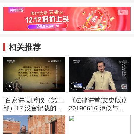
木雕的制作环节
塑模的过程
如何
后的
相关推荐
[百家讲坛]溥仪（第二
《法律讲堂(文史版)》
部）17 没留记载的溥
20190616 溥仪与伪
仪未遂复辟 东陵盗墓
满洲国（二）复辟傀
案
儡 助日侵华