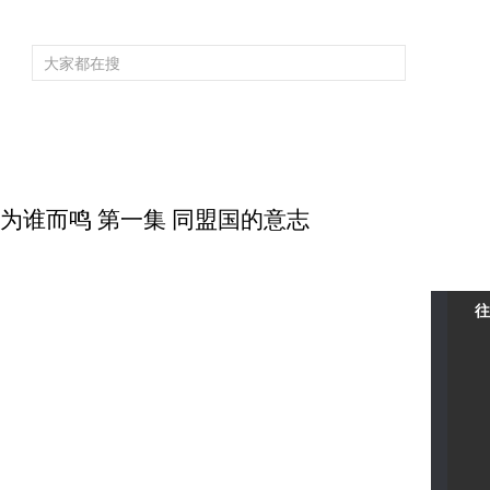
频道大全
栏目大全
片库
4K专区
听
育
电影
国防军事
电视剧
纪录
科教
戏曲
社会与法
少
 丧钟为谁而鸣 第一集 同盟国的意志
往