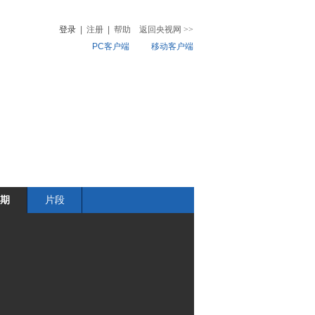
登录
|
注册
|
帮助
返回央视网
>>
PC客户端
移动客户端
音
热榜
微视频
儿
音乐
体育赛事
农业农村
期
片段