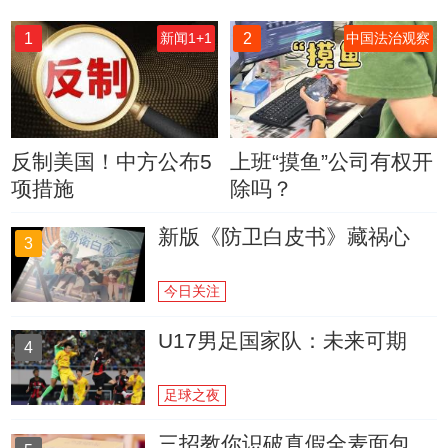
1
2
新闻1+1
中国法治观察
反制美国！中方公布5
上班“摸鱼”公司有权开
项措施
除吗？
新版《防卫白皮书》藏祸心
3
今日关注
U17男足国家队：未来可期
4
足球之夜
三招教你识破真假全麦面包