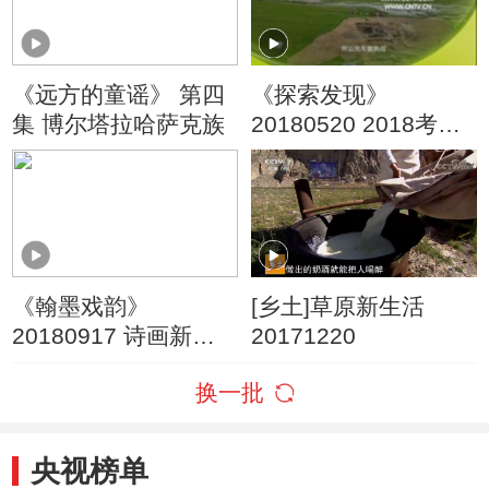
《远方的童谣》 第四
《探索发现》
集 博尔塔拉哈萨克族
20180520 2018考古
进行时 第一季 呼斯塔
古遗址发掘纪实
《翰墨戏韵》
[乡土]草原新生活
20180917 诗画新疆·
20171220
遇见博州（二）
换一批
央视榜单