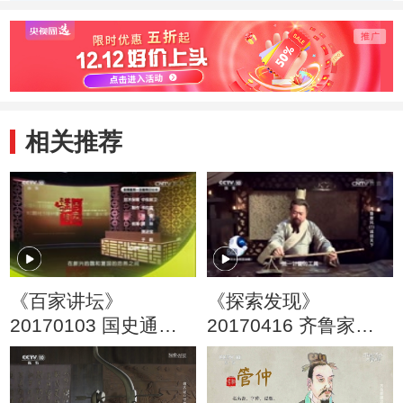
相关推荐
《百家讲坛》
《探索发现》
20170103 国史通鉴·
20170416 齐鲁家风
两晋南北朝篇（13）
（三）诚信天下
鲜卑英雄