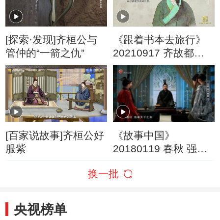
[探索·发现]齐桓公与
《跟着书本去旅行》
管仲的“一箭之仇”
20210917 齐故都里
访名相
[百家说故事]齐桓公好
《故事中国》
服紫
20180119 春秋 强齐
图霸
换一批
央视榜单