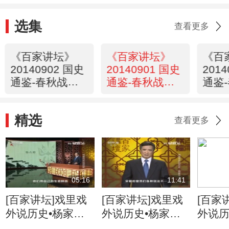
选集
查看更多
《百家讲坛》
《百家讲坛》
《百
20140902 国史
20140901 国史
201
通鉴-春秋战国
通鉴-春秋战国
通鉴
篇 4 晋文霸业
篇 3 多事之秋
篇 2
精选
查看更多
05:16
11:41
[百家讲坛]戏里戏
[百家讲坛]戏里戏
[百家
外说历史•杨家将
外说历史•杨家将
外说历
六郎的儿子都有谁
六郎与寇准的交情
名将