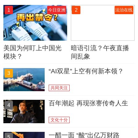
1
2
今日亚洲
法治在线
美国为何盯上中国光
暗语引流？午夜直播
模块？
间乱象
“AI双星”上空有何新本领？
3
共同关注
百年潮起 再现张謇传奇人生
4
文化十分
一醋一面 “酸”出亿万财路
5