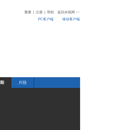
登录
|
注册
|
帮助
返回央视网
>>
PC客户端
移动客户端
音
热榜
微视频
儿
音乐
体育赛事
农业农村
期
片段