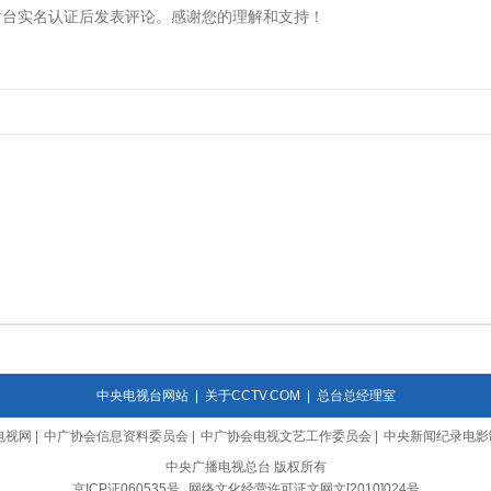
中央电视台网站
|
关于CCTV.COM
|
总台总经理室
电视网
|
中广协会信息资料委员会
|
中广协会电视文艺工作委员会
|
中央新闻纪录电影
中央广播电视总台 版权所有
京ICP证060535号
网络文化经营许可证文网文[2010]024号