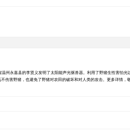
江省温州永嘉县的李贤义发明了太阳能声光驱兽器。利用了野猪生性害怕光
伤害野猪，也避免了野猪对农田的破坏和对人类的攻击。更多详情，敬请收看