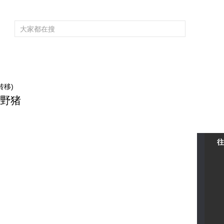
频道大全
栏目大全
片库
4K专区
听
育
电影
国防军事
电视剧
纪录
科教
戏曲
社会与法
少
转移)
斗野猪
往