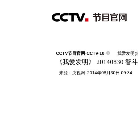
首页
直播
节目单
综合
新闻
财经
综艺
中文国际
体
CCTV节目官网-CCTV-10
我爱发明(
《我爱发明》 20140830 智
来源：
央视网
2014年08月30日 09:34