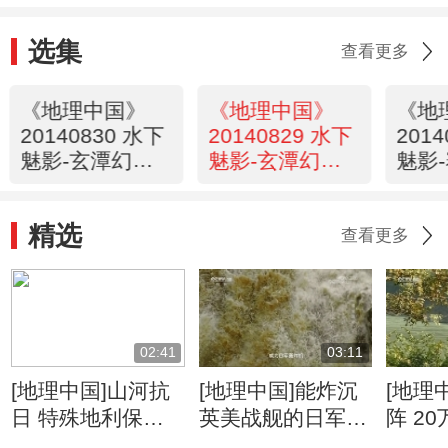
选集
查看更多
《地理中国》
《地理中国》
《地
20140830 水下
20140829 水下
201
魅影-玄潭幻象
魅影-玄潭幻象
魅影
（下）
（上）
之谜
精选
查看更多
02:41
03:11
[地理中国]山河抗
[地理中国]能炸沉
[地理
日 特殊地利保护
英美战舰的日军为
阵 2
抗日生命线
何炸不断惠通桥
日战