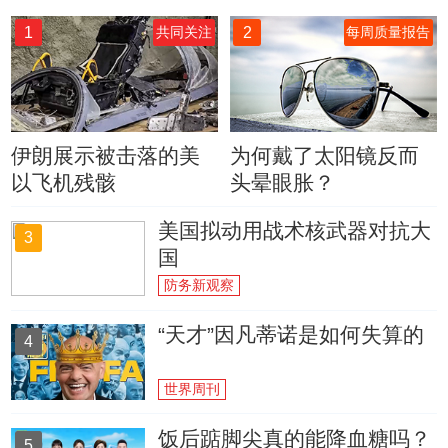
1
2
共同关注
每周质量报告
伊朗展示被击落的美
为何戴了太阳镜反而
以飞机残骸
头晕眼胀？
美国拟动用战术核武器对抗大
3
国
防务新观察
“天才”因凡蒂诺是如何失算的
4
世界周刊
饭后踮脚尖真的能降血糖吗？
5