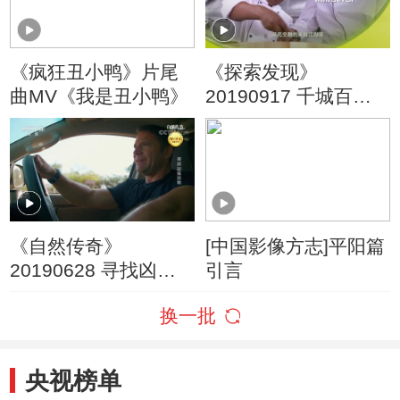
《疯狂丑小鸭》片尾
《探索发现》
曲MV《我是丑小鸭》
20190917 千城百味
（三十二）
《自然传奇》
[中国影像方志]平阳篇
20190628 寻找凶猛
引言
动物
换一批
央视榜单