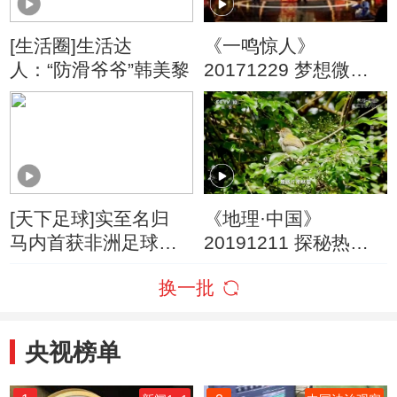
[生活圈]生活达
《一鸣惊人》
人：“防滑爷爷”韩美黎
20171229 梦想微剧
场 小品小戏专场
（3）
[天下足球]实至名归
《地理·中国》
马内首获非洲足球先
20191211 探秘热带
生
雨林3
换一批
央视榜单