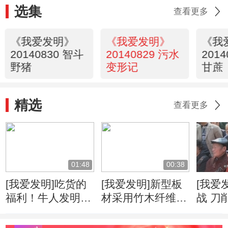
选集
查看更多
《我爱发明》
《我爱发明》
《我
20140830 智斗
20140829 污水
201
野猪
变形记
甘蔗
精选
查看更多
01:48
00:38
[我爱发明]吃货的
[我爱发明]新型板
[我爱
福利！牛人发明自
材采用竹木纤维
战 刀
动甘蔗削皮机
柔韧度高可降低运
速度
输成本