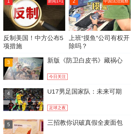
1
2
新闻1+1
中国法治观察
反制美国！中方公布5
上班“摸鱼”公司有权开
项措施
除吗？
新版《防卫白皮书》藏祸心
3
今日关注
U17男足国家队：未来可期
4
足球之夜
三招教你识破真假全麦面包
5