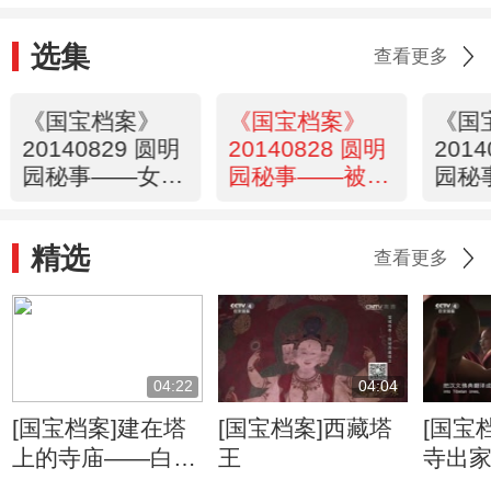
选集
查看更多
《国宝档案》
《国宝档案》
《国
20140829 圆明
20140828 圆明
201
园秘事——女人
园秘事——被推
园秘
的心计
平的石桥
里的
精选
查看更多
04:22
04:04
[国宝档案]建在塔
[国宝档案]西藏塔
[国宝
上的寺庙——白居
王
寺出
寺