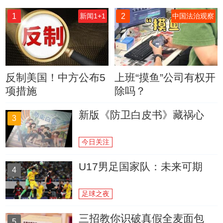
1
2
新闻1+1
中国法治观察
反制美国！中方公布5
上班“摸鱼”公司有权开
项措施
除吗？
新版《防卫白皮书》藏祸心
3
今日关注
U17男足国家队：未来可期
4
足球之夜
三招教你识破真假全麦面包
5