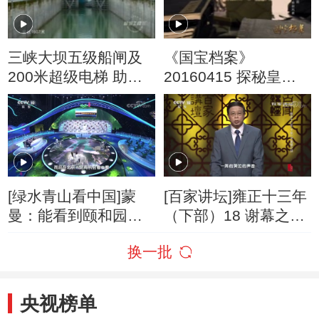
三峡大坝五级船闸及
《国宝档案》
200米超级电梯 助力
20160415 探秘皇家
长江运行能力
禁苑之圆明园——修
园风波
[绿水青山看中国]蒙
[百家讲坛]雍正十三年
曼：能看到颐和园内
（下部）18 谢幕之谜
这处美景 我们比皇帝
雍正去世有没有特别
换一批
强
事情发生
央视榜单