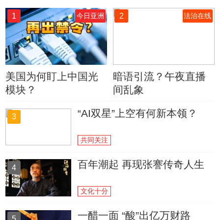
1
2
今日亚洲
法治在线
美国为何盯上中国光
暗语引流？午夜直播
模块？
间乱象
“AI双星”上空有何新本领？
3
共同关注
百年潮起 再现张謇传奇人生
4
文化十分
一醋一面 “酸”出亿万财路
5