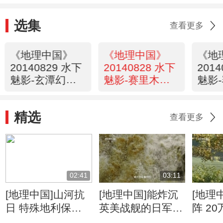
选集
查看更多
《地理中国》
《地理中国》
《地
20140829 水下
20140828 水下
201
魅影-玄潭幻象
魅影-赛里木湖
魅影
（上）
之谜（下）
之谜
精选
查看更多
02:41
03:11
[地理中国]山河抗
[地理中国]能炸沉
[地理
日 特殊地利保护
英美战舰的日军为
阵 2
抗日生命线
何炸不断惠通桥
日战