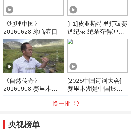
《地理中国》
[F1]皮亚斯特里打破赛
20160628 冰临壶口
道纪录 绝杀夺得冲刺
赛杆位
《自然传奇》
[2025中国诗词大会]
20160908 赛里木湖
赛里木湖是中国透明
的奥秘
度最高的湖泊之一
换一批
央视榜单