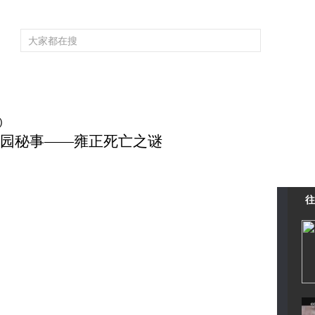
频道大全
栏目大全
片库
4K专区
听
育
电影
国防军事
电视剧
纪录
科教
戏曲
社会与法
少
)
 圆明园秘事——雍正死亡之谜
往