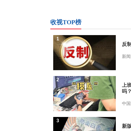
收视TOP榜
1
反
新闻
2
上
吗
中国
3
新