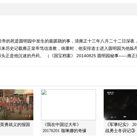
正皇帝的死是圆明园中发生的最蹊跷的事，清雍正十三年八月二十二日深夜
原来历史记载雍正皇帝笃信道教，病重时，他安排道士进入圆明园为他炼
正是他沉迷的丹药。 （《国宝档案》 20140825 圆明园秘事——雍
]英勇就义的报国
《我在中国过大年》
《军事纪实》 201
20170201 珈琳娜的奇缘
战勇士冬训记③