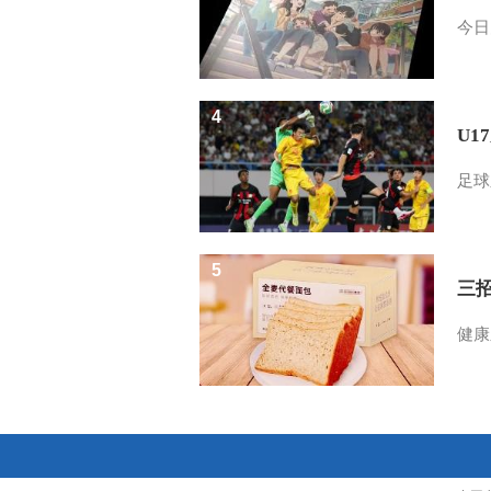
今日
4
U1
足球
5
三
健康