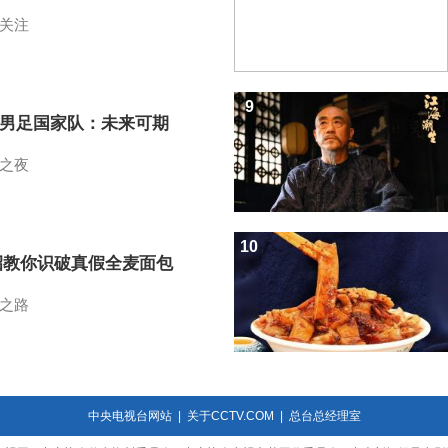
关注
9
7男足国家队：未来可期
之夜
10
招教你识破真假全麦面包
之路
中央电视台网站
|
关于CCTV.COM
|
总台总经理室