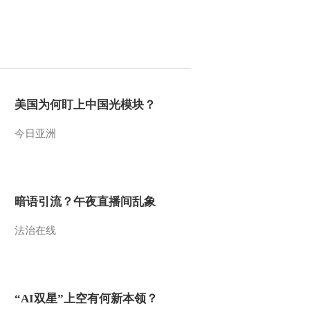
2014-08-12 20:34:59
《国宝档案》 20140811
传奇——复原的王者之剑
2014-08-11 19:23:03
美国为何盯上中国光模块？
《国宝档案》 20140809
今日亚洲
传奇——天下第一剑
2014-08-09 19:26:01
暗语引流？午夜直播间乱象
《国宝档案》 20140808
传奇——关东石头记
法治在线
2014-08-08 19:44:03
《国宝档案》 20140807
传奇——大字之祖的传世
“AI双星”上空有何新本领？
之谜