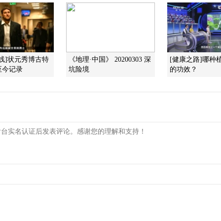
前线]状元秀博古特
《地理·中国》 20200303 深
[健康之路]哪种
至今记录
坑险境
的功效？