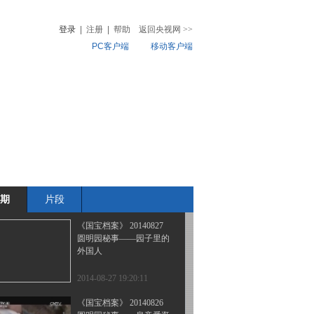
圆明园秘事——最后的抵
抗
登录
|
注册
|
帮助
返回央视网
>>
PC客户端
移动客户端
2014-08-30 19:17:00
《国宝档案》 20140829
音
热榜
圆明园秘事——女人的心
微视频
计
儿
音乐
体育赛事
农业农村
2014-08-29 19:53:04
《国宝档案》 20140828
圆明园秘事——被推平的
石桥
期
片段
2014-08-28 19:47:09
《国宝档案》 20140827
圆明园秘事——园子里的
外国人
2014-08-27 19:20:11
《国宝档案》 20140826