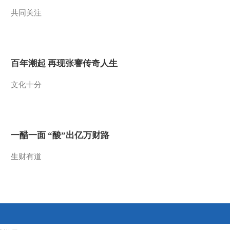
共同关注
2014-08-07 19:26:18
《国宝档案》 20140806
传奇——大火烧出的国宝
百年潮起 再现张謇传奇人生
2014-08-06 19:33:02
文化十分
《国宝档案》 20140805
传奇——被盗的古墓
2014-08-05 19:48:06
一醋一面 “酸”出亿万财路
《国宝档案》 20140804
传奇——慈禧陵墓被盗之
生财有道
谜
2014-08-04 19:15:03
《国宝档案》 20140802
传奇——古代文人的七夕
节