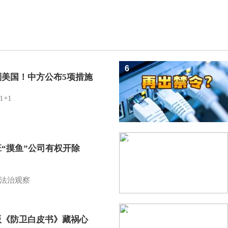
6
制美国！中方公布5项措施
1+1
7
班“摸鱼”公司有权开除
？
法治观察
8
版《防卫白皮书》藏祸心