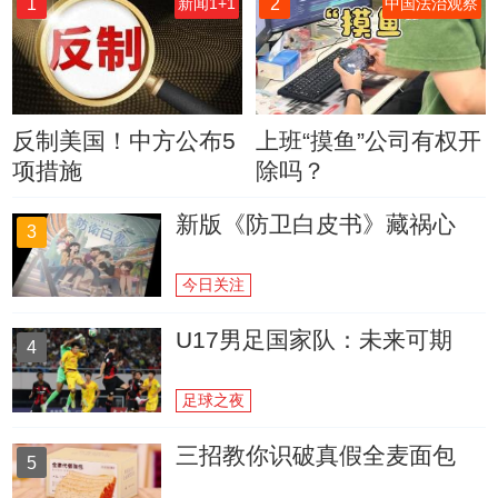
1
2
新闻1+1
中国法治观察
反制美国！中方公布5
上班“摸鱼”公司有权开
项措施
除吗？
新版《防卫白皮书》藏祸心
3
今日关注
U17男足国家队：未来可期
4
足球之夜
三招教你识破真假全麦面包
5