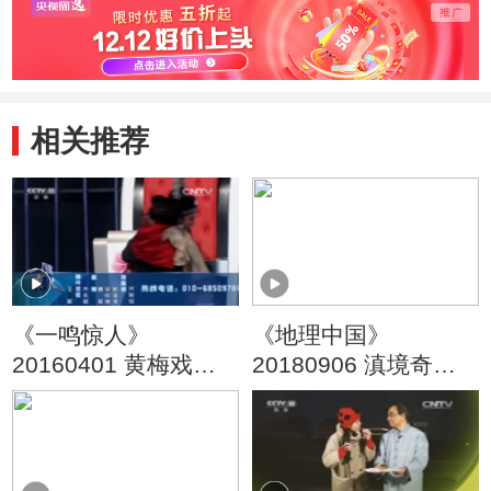
相关推荐
《一鸣惊人》
《地理中国》
20160401 黄梅戏名
20180906 滇境奇闻·
家名票组团战 精编版
深谷奇物
（六）