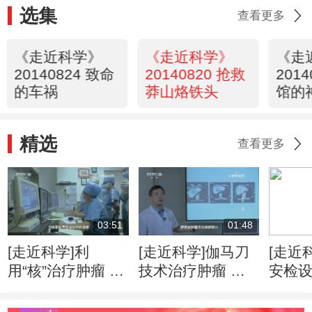
选集
查看更多
《走近科学》
《走近科学》
《走
20140824 致命
20140820 抢救
201
的车祸
莽山烙铁头
馆的
（下
精选
查看更多
03:51
01:48
[走近科学]利
[走近科学]伽马刀
[走近
用“核”治疗肿瘤 是
技术治疗肿瘤 精
安检
人类医学的重要里
准摧毁病灶无痛无
赢得
程碑
感染
可