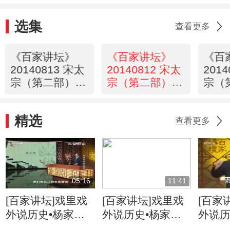
选集
查看更多
《百家讲坛》
《百家讲坛》
《百
20140813 宋太
20140812 宋太
201
宗（第二部）5
宗（第二部）4
宗（
皇帝也无奈
其实我不弱
杨业
精选
查看更多
05:16
11:41
[百家讲坛]戏里戏
[百家讲坛]戏里戏
[百家
外说历史•杨家将
外说历史•杨家将
外说历
六郎的儿子都有谁
六郎与寇准的交情
名将