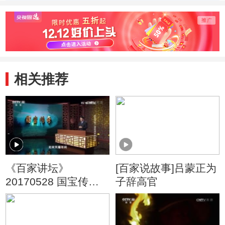
相关推荐
《百家讲坛》
[百家说故事]吕蒙正为
20170528 国宝传奇
子辞高官
（7）道服清辉范仲淹