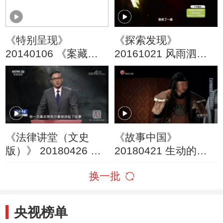
《特别呈现》
《探索发现》
20140106 《案藏玄
20161021 风雨泗州
机》 第六集 斧声烛影
城（三）命运抗争
（下集）
《法律讲堂（文史
《故事中国》
版）》 20180426 寇
20180421 生动的历
准斗“五鬼”（四）“五
史课 北宋儒将种世衡
换一批
鬼”策划封禅闹剧
央视榜单