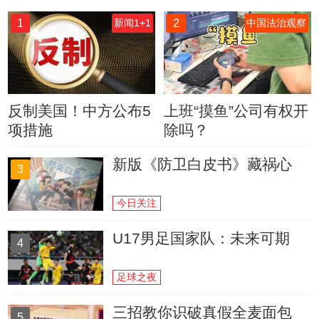
1
2
新闻1+1
中国法治观察
反制美国！中方公布5
上班“摸鱼”公司有权开
项措施
除吗？
新版《防卫白皮书》藏祸心
3
今日关注
U17男足国家队：未来可期
4
足球之夜
三招教你识破真假全麦面包
5