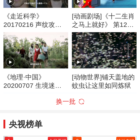
《走近科学》
[动画剧场]《十二生肖
20170216 声纹攻防
之马上就好》 第12集
战
穿梭镜
《地理·中国》
[动物世界]铺天盖地的
20200707 生境迷踪·
蚊虫让这里如同炼狱
移动的“城堡”
换一批
央视榜单