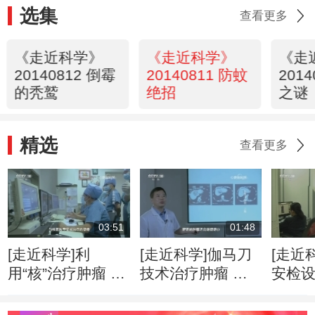
选集
查看更多
《走近科学》
《走近科学》
《走
20140812 倒霉
20140811 防蚊
201
的秃鹫
绝招
之谜
精选
查看更多
03:51
01:48
[走近科学]利
[走近科学]伽马刀
[走近
用“核”治疗肿瘤 是
技术治疗肿瘤 精
安检
人类医学的重要里
准摧毁病灶无痛无
赢得
程碑
感染
可