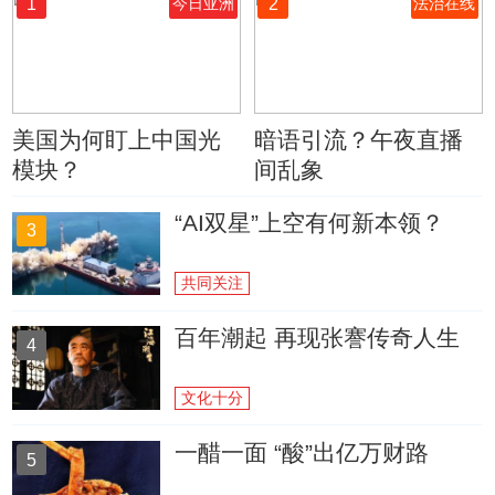
1
2
今日亚洲
法治在线
美国为何盯上中国光
暗语引流？午夜直播
模块？
间乱象
“AI双星”上空有何新本领？
3
共同关注
百年潮起 再现张謇传奇人生
4
文化十分
一醋一面 “酸”出亿万财路
5