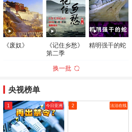
《废奴》
《记住乡愁》
精明强干的蛇
第二季
换一批
央视榜单
1
2
今日亚洲
法治在线