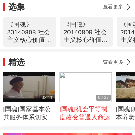
选集
查看更多
《国魂》
《国魂》
《国
20140808 社会
20140809 社会
201
主义核心价值观
主义核心价值观
主义
（上篇）
（中篇）
（下
精选
查看更多
02:11
03:37
[国魂]国家基本公
[国魂]机会平等制
[国魂
共服务体系切实保
度改变普通人命运
本养老
障每一个公民平等
障农村
的基本权力