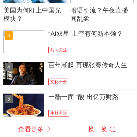
美国为何盯上中国光
暗语引流？午夜直播
模块？
间乱象
“AI双星”上空有何新本领？
3
共同关注
百年潮起 再现张謇传奇人生
4
文化十分
一醋一面 “酸”出亿万财路
5
生财有道
查看更多
换一换