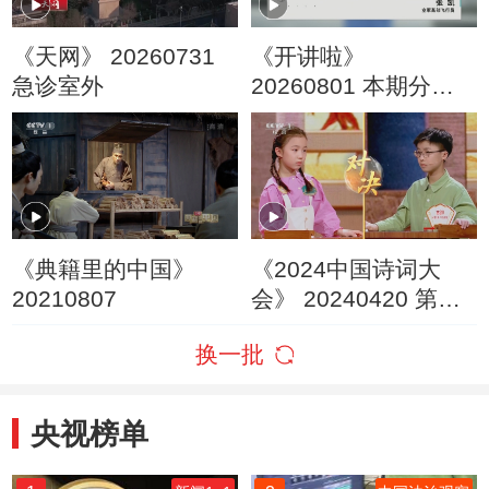
《天网》 20260731
《开讲啦》
急诊室外
20260801 本期分享
者：张凯
《典籍里的中国》
《2024中国诗词大
20210807
会》 20240420 第七
场 山河
换一批
央视榜单