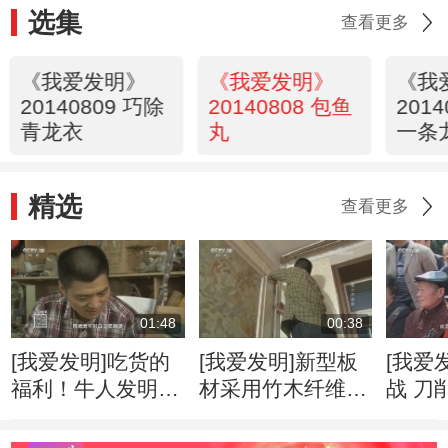
选集
查看更多
《我爱发明》
《我爱发明》
《我
20140809 巧除
20140808 包鱼
201
青龙衣
丸
一条
精选
查看更多
01:48
00:38
[我爱发明]吃货的
[我爱发明]新型板
[我爱
福利！牛人发明自
材采用竹木纤维
战 刀
动甘蔗削皮机
柔韧度高可降低运
速度
输成本