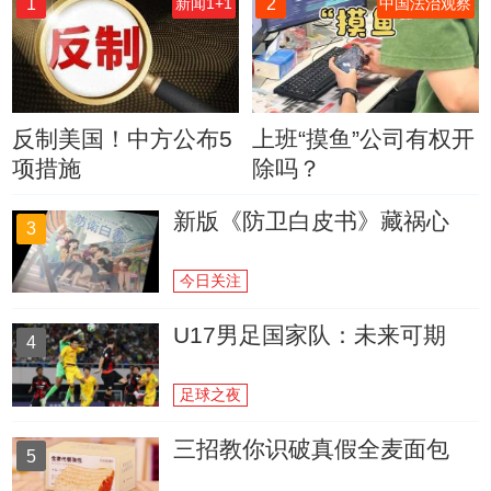
1
2
新闻1+1
中国法治观察
反制美国！中方公布5
上班“摸鱼”公司有权开
项措施
除吗？
新版《防卫白皮书》藏祸心
3
今日关注
U17男足国家队：未来可期
4
足球之夜
三招教你识破真假全麦面包
5