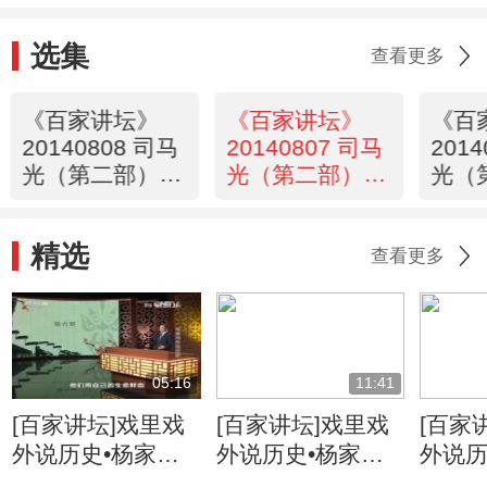
选集
查看更多
《百家讲坛》
《百家讲坛》
《百
20140808 司马
20140807 司马
201
光（第二部）12
光（第二部）11
光（
相见难 别离难
小苏的对策风波
乌鸦
精选
查看更多
05:16
11:41
[百家讲坛]戏里戏
[百家讲坛]戏里戏
[百家
外说历史•杨家将
外说历史•杨家将
外说历
六郎的儿子都有谁
六郎与寇准的交情
名将