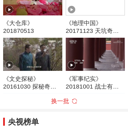
《大仓库》
《地理中国》
201870513
20171123 天坑奇观·
深坑寻宝（上）
《文史探秘》
《军事纪实》
20161030 探秘奇特
20181001 战士有颗
乡村
忠诚的心① 为国筑梦
换一批
央视榜单