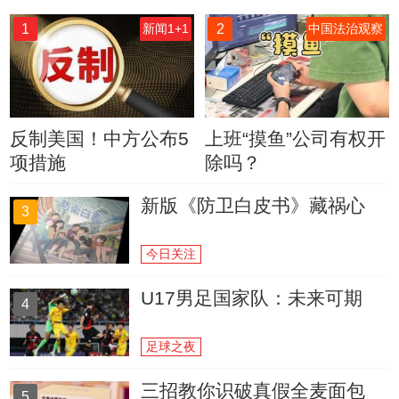
1
2
新闻1+1
中国法治观察
反制美国！中方公布5
上班“摸鱼”公司有权开
项措施
除吗？
新版《防卫白皮书》藏祸心
3
今日关注
U17男足国家队：未来可期
4
足球之夜
三招教你识破真假全麦面包
5