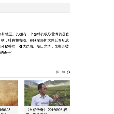
案-海底深穴
2014-08-03 18:31:14
《地理中国》 20140802
天山探奇
热带地区。其拥有一个独特的吸取营养的器官
叶柄，叶身和卷须。卷须尾部扩大并反卷形成
2014-08-02 19:21:14
能分秘香味，引诱昆虫。瓶口光滑，昆虫会被
《地理中国》 20140801
声的杀手）
奇怪的石穴
2014-08-01 18:37:14
换一组
《地理中国》 20140731
解密雷公洞（下）
2014-07-31 18:36:14
《地理中国》 20140731
60628
《自然传奇》 20160908 赛
太行寻奇