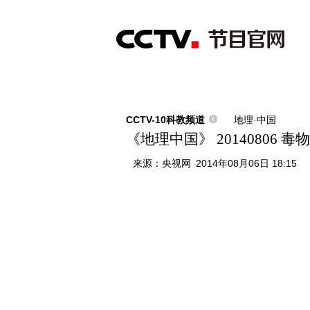
首页
直播
节目单
综合
新闻
财经
综艺
中文国际
体
CCTV-10科教频道
地理·中国
《地理中国》 20140806 
来源：
央视网
2014年08月06日 18:15