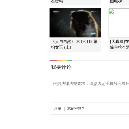
石密码
困电梯
《人与自然》 20170119 鬣
[大真探]
狗女王 (上)
简单挖个