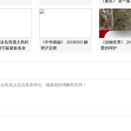
《重生》 第一集
在冰岛突遇大风时
《中华揭秘》 20180503 解
《动物世界》 201
洞可躲避捡条命
密泸定桥
爱的呵护