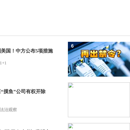
6
制美国！中方公布5项措施
1+1
7
班“摸鱼”公司有权开除
？
法治观察
8