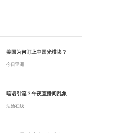
2014-07-29 11:01:09
《地理中国》 20140728
岭南秘境——阳朔探奇
（上）
2014-07-28 18:46:14
美国为何盯上中国光模块？
《地理中国》 20140728
悬空村
今日亚洲
2014-07-28 11:10:09
《地理中国》 20140727
岭南秘境——开平奇楼
暗语引流？午夜直播间乱象
（下）
法治在线
2014-07-27 18:31:14
《地理中国》 20140726
岭南秘境——开平奇楼
（上）