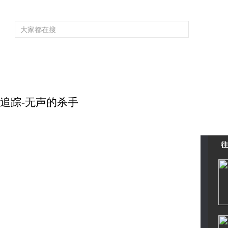
频道大全
栏目大全
片库
4K专区
听
育
电影
国防军事
电视剧
纪录
科教
戏曲
社会与法
少
毒物追踪-无声的杀手
往