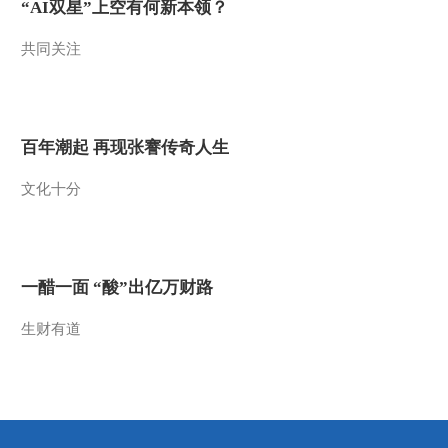
“AI双星”上空有何新本领？
2014-07-26 18:11:13
共同关注
《地理中国》 20140725
岭南秘境——莽山奇谷
2014-07-25 18:48:14
百年潮起 再现张謇传奇人生
《地理中国》 20140724
文化十分
岭南秘境——桂西谜滩
2014-07-24 18:17:13
《地理中国》 20140723
一醋一面 “酸”出亿万财路
岭南秘境——神潭幻影
生财有道
2014-07-23 18:19:14
《地理中国》 20140722
岭南秘境——琼岛疑阵