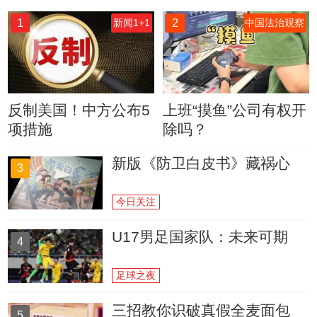
1
2
新闻1+1
中国法治观察
反制美国！中方公布5
上班“摸鱼”公司有权开
项措施
除吗？
新版《防卫白皮书》藏祸心
3
今日关注
U17男足国家队：未来可期
4
足球之夜
三招教你识破真假全麦面包
5