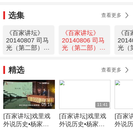
选集
查看更多
《百家讲坛》
《百家讲坛》
《百
20140807 司马
20140806 司马
201
光（第二部）11
光（第二部）10
光（
小苏的对策风波
乌鸦嘴的预警人
日食
精选
查看更多
05:16
11:41
[百家讲坛]戏里戏
[百家讲坛]戏里戏
[百家
外说历史•杨家将
外说历史•杨家将
外说历
六郎的儿子都有谁
六郎与寇准的交情
名将