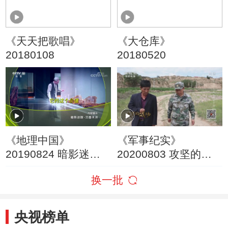
《天天把歌唱》
《大仓库》
20180108
20180520
《地理中国》
《军事纪实》
20190824 暗影迷踪·
20200803 攻坚的战
沉香木井
场 吴湾村来了个军队
换一批
驻村干部
央视榜单