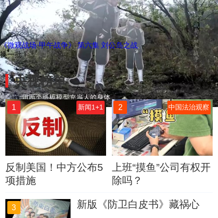
《微观战场·甲午战争》 第六集 刘公岛之战
换一批
央视榜单
1
2
新闻1+1
中国法治观察
反制美国！中方公布5
上班“摸鱼”公司有权开
项措施
除吗？
新版《防卫白皮书》藏祸心
3