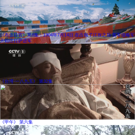
《布达拉宫》第6集：1904年7月14日 在占领了江孜之后 英军侵略军
开始往拉萨进军
《台湾·一八九五》 第32集
《甲午》 第六集