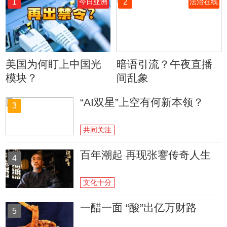
1
2
今日亚洲
法治在线
美国为何盯上中国光
暗语引流？午夜直播
模块？
间乱象
“AI双星”上空有何新本领？
3
共同关注
百年潮起 再现张謇传奇人生
4
文化十分
一醋一面 “酸”出亿万财路
5