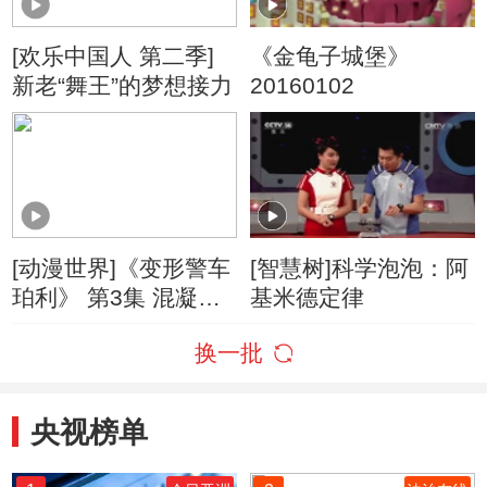
[欢乐中国人 第二季]
《金龟子城堡》
新老“舞王”的梦想接力
20160102
[动漫世界]《变形警车
[智慧树]科学泡泡：阿
珀利》 第3集 混凝土
基米德定律
风波
换一批
央视榜单