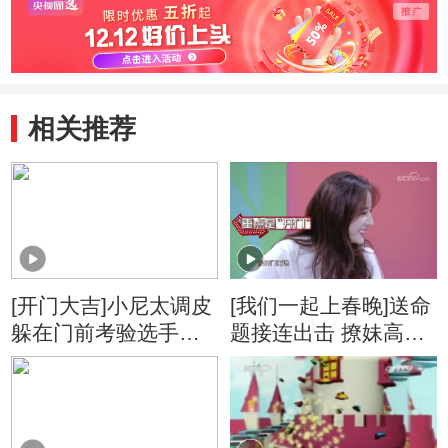
相关推荐
[开门大吉]小尼太调皮
[我们一起上春晚]送命
躲在门前考验选手临
题接连出击 撩妹高手
场应变能力
小尼轻松化解