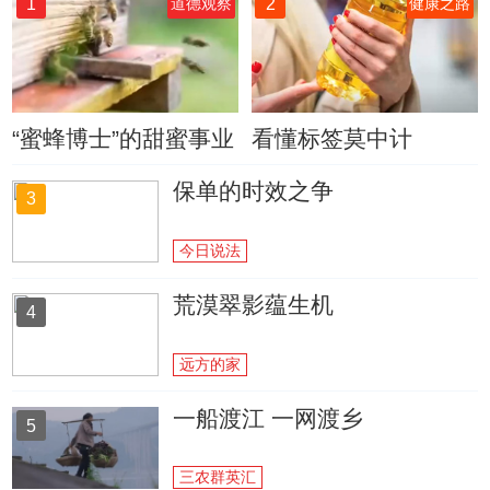
1
2
道德观察
健康之路
“蜜蜂博士”的甜蜜事业
看懂标签莫中计
保单的时效之争
3
今日说法
荒漠翠影蕴生机
4
远方的家
一船渡江 一网渡乡
5
三农群英汇