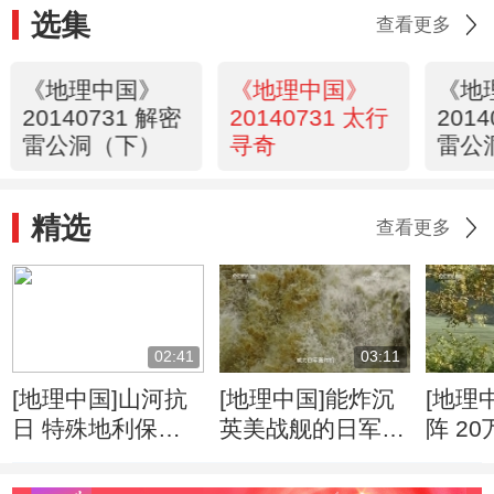
选集
查看更多
《地理中国》
《地理中国》
《地
20140731 解密
20140731 太行
201
雷公洞（下）
寻奇
雷公
精选
查看更多
02:41
03:11
[地理中国]山河抗
[地理中国]能炸沉
[地理
日 特殊地利保护
英美战舰的日军为
阵 2
抗日生命线
何炸不断惠通桥
日战