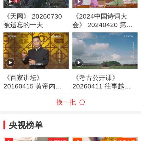
《天网》 20260730
《2024中国诗词大
被遗忘的一天
会》 20240420 第七
场 山河
《百家讲坛》
《考古公开课》
20160415 黄帝内经 8
20260411 往事越千
常常疲劳为哪般
年·烽火与烟火
换一批
央视榜单