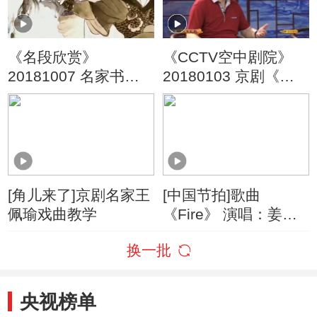
《名段欣赏》
《CCTV空中剧院》
20181007 名家书场
20180103 京剧《龙
评书《三国演义》
凤呈祥》（访谈）
（第十九回）
[角儿来了]京剧名家王
[中国节拍]歌曲
佩瑜戏曲教学
《Fire》 演唱：姜鹏
舞蹈：Zumba舞蹈团
换一批
央视榜单