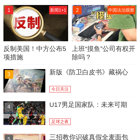
1
2
新闻1+1
中国法治观察
反制美国！中方公布5
上班“摸鱼”公司有权开
项措施
除吗？
新版《防卫白皮书》藏祸心
3
今日关注
U17男足国家队：未来可期
4
足球之夜
三招教你识破真假全麦面包
5