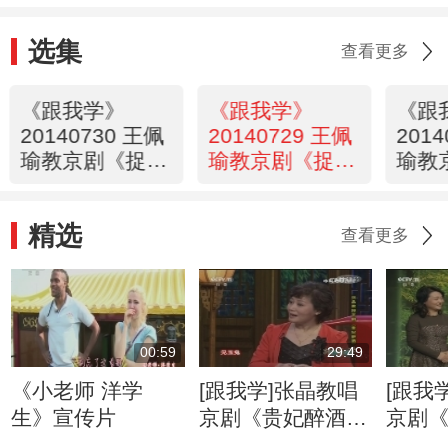
选集
查看更多
《跟我学》
《跟我学》
《跟
20140730 王佩
20140729 王佩
201
瑜教京剧《捉放
瑜教京剧《捉放
瑜教
曹》（三）
曹》（二）
曹》
精选
查看更多
00:59
29:49
《小老师 洋学
[跟我学]张晶教唱
[跟我
生》宣传片
京剧《贵妃醉酒》
京剧
选段（7）
选段（