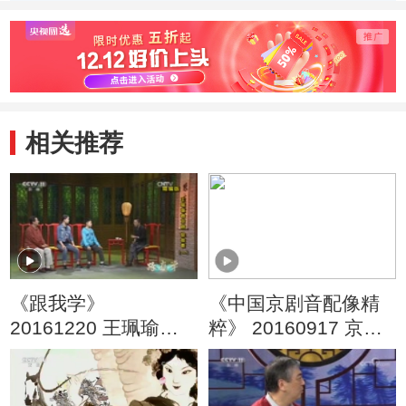
相关推荐
《跟我学》
《中国京剧音配像精
20161220 王珮瑜教
粹》 20160917 京剧
京剧《捉放曹》精编
《捉放曹》
版（一）