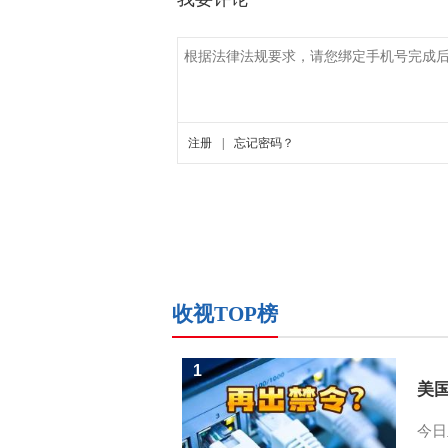
收视TOP榜
1
美
今日