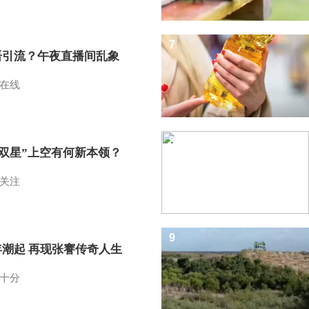
7
语引流？午夜直播间乱象
在线
8
I双星”上空有何新本领？
关注
9
年潮起 再现张謇传奇人生
十分