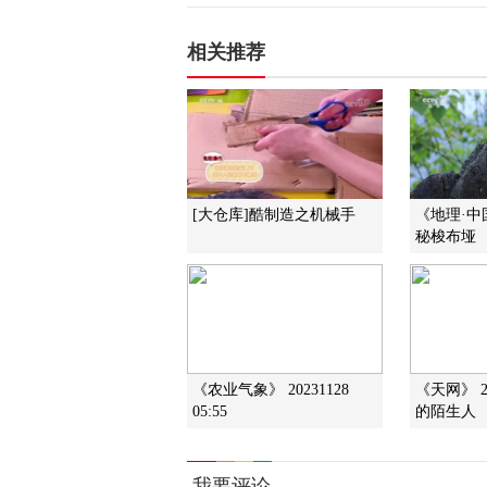
相关推荐
[大仓库]酷制造之机械手
《地理·中国》
秘梭布垭
《农业气象》 20231128
《天网》 2
05:55
的陌生人