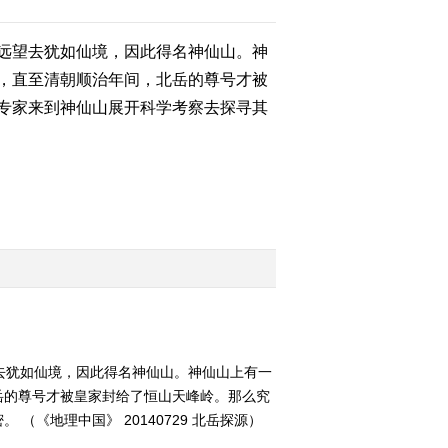
（下）
远望去犹如仙境，因此得名神仙山。神
2014-07-27 18:31:14
，直至清朝顺治年间，北岳的尊号才被
《地理中国》 20140726
岭南秘境——开平奇楼
专家来到神仙山展开科学考察去探寻其
（上）
2014-07-26 18:11:13
《地理中国》 20140725
岭南秘境——莽山奇谷
2014-07-25 18:48:14
《地理中国》 20140724
岭南秘境——桂西谜滩
去犹如仙境，因此得名神仙山。神仙山上有一
2014-07-24 18:17:13
岳的尊号才被皇家封给了恒山天峰岭。那么究
《地理中国》 20140723
《地理中国》 20140729 北岳探源）
岭南秘境——神潭幻影