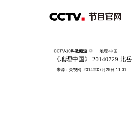
首页
直播
节目单
综合
新闻
财经
综艺
中文国际
体
CCTV-10科教频道
地理·中国
《地理中国》 20140729 北
来源：
央视网
2014年07月29日 11:01