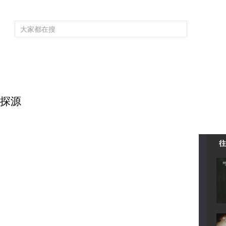
频道大全
栏目大全
片库
4K专区
听
育
电影
国防军事
电视剧
纪录
科教
戏曲
社会与法
少
岳探源
往