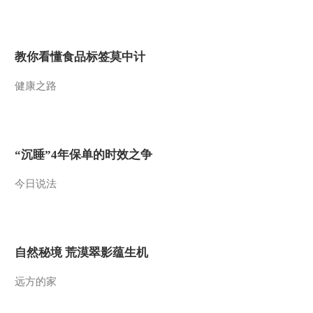
2014-07-16 18:42:14
《地理中国》 20140715
教你看懂食品标签莫中计
巴山蜀水——山中精灵
健康之路
2014-07-15 19:07:14
《地理中国》 20140714
巴山蜀水——雄关天堑
“沉睡”4年保单的时效之争
2014-07-14 18:19:14
今日说法
《地理中国》 20140713
巴山蜀水——雨城之谜
2014-07-13 18:42:14
自然秘境 荒漠翠影蕴生机
《地理中国》 20140712
远方的家
巴山蜀水——洞穴“幽灵”