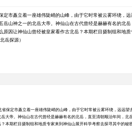
定市矗立着一座雄伟陡峭的山峰，由于它时常被云雾环绕，远
五岳山神之一的北岳大帝。神仙山在古代曾经是赫赫有名的北岳
么原因让神仙山曾经被皇家看作古北岳？本期栏目摄制组和地质
9 北岳探源）
河北省保定市矗立着一座雄伟陡峭的山峰，由于它时常被云雾环绕，远远望
北岳大帝。神仙山在古代曾经是赫赫有名的北岳，直至清朝顺治年间，北
本期栏目摄制组和地质专家来到神仙山展开科学考察去探寻其中的秘密。 （