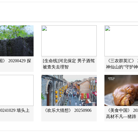
 20200429 探
[生命线]河北保定 男子酒驾
《三农群英汇》 20
被查失去理智
神仙山的“守护神
0241029 墙头上
《欢乐大猜想》 20250906
《美食中国》 202
高材不凡—猪蹄