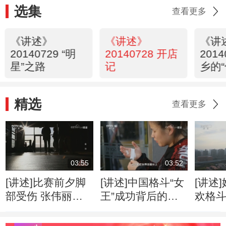
选集
查看更多
《讲述》
《讲述》
《讲
20140729 “明
20140728 开店
201
星”之路
记
乡的“
精选
查看更多
03:55
03:52
[讲述]比赛前夕脚
[讲述]中国格斗“女
[讲述
部受伤 张伟丽不
王”成功背后的心
欢格斗
得不改变战术
酸历程
看到
量