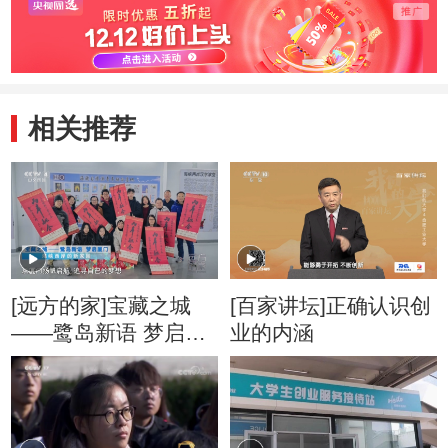
相关推荐
[远方的家]宝藏之城
[百家讲坛]正确认识创
——鹭岛新语 梦启厦
业的内涵
门 海峡西岸的新家园