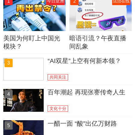
1
2
今日亚洲
法治在线
美国为何盯上中国光
暗语引流？午夜直播
模块？
间乱象
“AI双星”上空有何新本领？
3
共同关注
百年潮起 再现张謇传奇人生
4
文化十分
一醋一面 “酸”出亿万财路
5