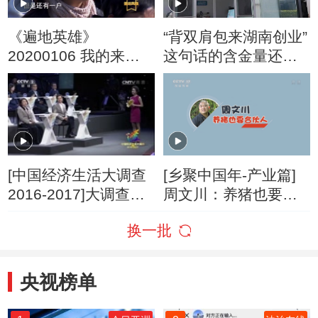
《遍地英雄》
“背双肩包来湖南创业”
20200106 我的来路
这句话的含金量还在
是归途
上升
[中国经济生活大调查
[乡聚中国年-产业篇]
2016-2017]大调查发
周文川：养猪也要合
现：打工VS创业
伙人
换一批
央视榜单