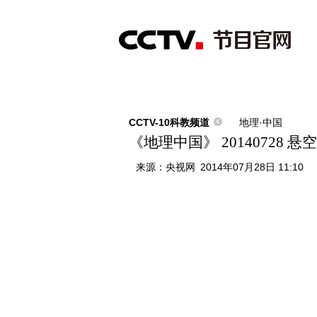
首页
直播
节目单
综合
新闻
财经
综艺
中文国际
体
CCTV-10科教频道
地理·中国
《地理中国》 20140728 悬
来源：
央视网
2014年07月28日 11:10