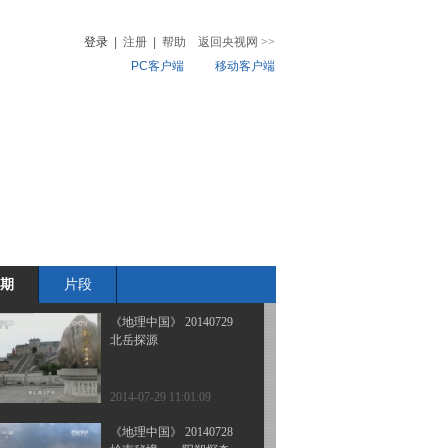
解密雷公洞（上）
登录
|
注册
|
帮助
返回央视网
>>
PC客户端
移动客户端
2014-07-30 18:26:14
《地理中国》 20140730
音
热榜
幽潭魅影
微视频
儿
音乐
体育赛事
农业农村
2014-07-30 11:00:09
《地理中国》 20140729
岭南秘境——阳朔探奇
（下）
期
片段
2014-07-29 18:21:13
《地理中国》 20140729
北岳探源
2014-07-29 11:01:09
《地理中国》 20140728