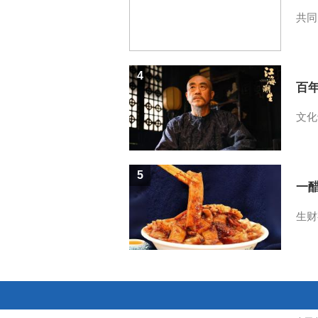
共同
4
百
文化
5
一醋
生财