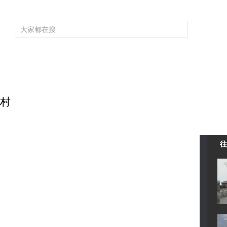
频道大全
栏目大全
片库
4K专区
听
育
电影
国防军事
电视剧
纪录
科教
戏曲
社会与法
少
空村
往