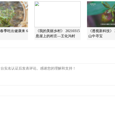
]春季吃出健康来 6
《我的美丽乡村》 20210315
《透视新科技》 20
悬崖上的村庄—王化沟村
山中寻宝