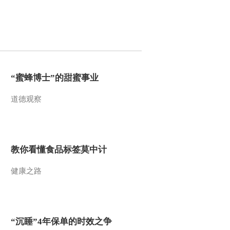
2014-07-18 18:08:14
《地理中国》 20140717
巴山蜀水——茨塘怪象
2014-07-17 18:37:13
“蜜蜂博士”的甜蜜事业
《地理中国》 20140716
道德观察
巴山蜀水——元通神草
2014-07-16 18:42:14
教你看懂食品标签莫中计
《地理中国》 20140715
巴山蜀水——山中精灵
健康之路
2014-07-15 19:07:14
《地理中国》 20140714
巴山蜀水——雄关天堑
“沉睡”4年保单的时效之争