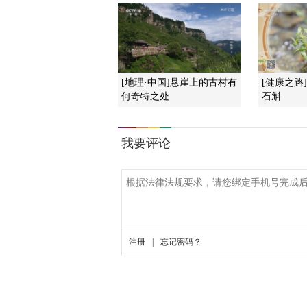
[地理·中国]悬崖上的古村有
[健康之路
何奇特之处
石斛