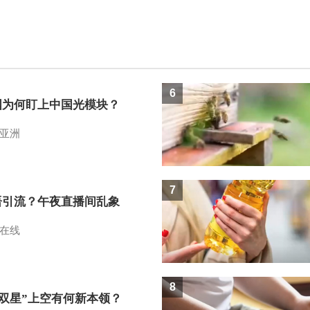
6
国为何盯上中国光模块？
亚洲
7
语引流？午夜直播间乱象
在线
8
I双星”上空有何新本领？