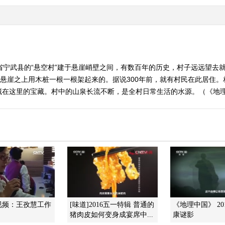
省宁武县的“悬空村”建于悬崖峭壁之间，有数百年的历史，村子远远望去
在悬崖之上用木桩一根一根架起来的。据说300年前，就有村民在此居住
这里的宝藏。村中的山泉长流不断，是全村日常生活的水源。（《地理中国》
视频：王孜慧工作
[味道]2016五一特辑 普通的
《地理中国》 201
猪肉皮如何变身成宴席中...
康谜影