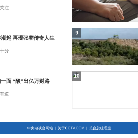
关注
9
年潮起 再现张謇传奇人生
十分
10
一面 “酸”出亿万财路
有道
中央电视台网站
|
关于CCTV.COM
|
总台总经理室