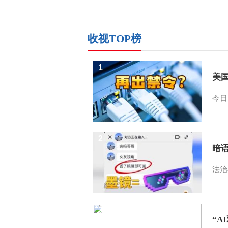
收视TOP榜
1
美
今日
2
暗
法治
3
“A