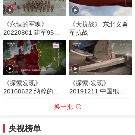
《永恒的军魂》
《大抗战》 东北义勇
20220801 建军95周
军抗战
年特别节目
《探索发现》
《探索·发现》
20160622 纳粹的秘
20191211 中国纸的
密武器（一）大西洋
故事（三） 传承·创造
换一批
壁垒
央视榜单