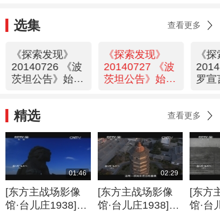
选集
查看更多
《探索发现》
《探索发现》
《探
20140726 《波
20140727 《波
201
茨坦公告》始末
茨坦公告》始末
罗宣
（上）
（下）
罗河
声
精选
查看更多
01:46
02:29
[东方主战场影像
[东方主战场影像
[东方
馆·台儿庄1938]王
馆·台儿庄1938]滕
馆·台儿
铭章消极对待内战
县保卫战李宗仁为
史影像