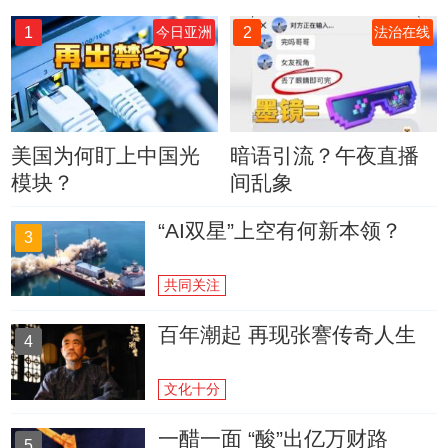
1
2
今日亚洲
法治在线
美国为何盯上中国光
暗语引流？午夜直播
模块？
间乱象
“AI双星”上空有何新本领？
3
共同关注
百年潮起 再现张謇传奇人生
4
文化十分
一醋一面 “酸”出亿万财路
5