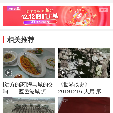
民族危亡重披战袍
何选择“杂牌川军”
庄滕
上战场
相关推荐
[远方的家]海与城的交
《世界战史》
响——蓝色港城 滨海
20191216 天启 第一
风情 山东烟台：新鲜
次世界大战 第四集 怒
海货 鲁菜珍馐
火