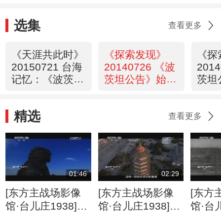
选集
查看更多
《天涯共此时》
《探索发现》
《探
20150721 台海
20140726 《波
201
记忆：《波茨坦
茨坦公告》始末
茨坦
公告》出炉的内
（上）
（下
幕
精选
查看更多
01:46
02:29
[东方主战场影像
[东方主战场影像
[东方
馆·台儿庄1938]王
馆·台儿庄1938]滕
馆·台儿
铭章消极对待内战
县保卫战李宗仁为
史影像