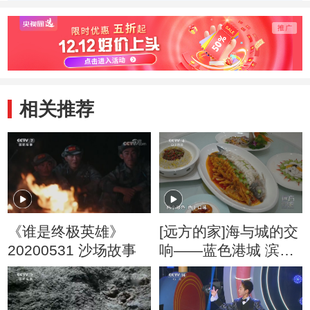
民族危亡重披战袍
何选择“杂牌川军”
庄滕
上战场
相关推荐
《谁是终极英雄》
[远方的家]海与城的交
20200531 沙场故事
响——蓝色港城 滨海
风情 山东烟台：新鲜
海货 鲁菜珍馐