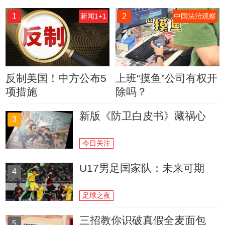
1
2
新闻1+1
中国法治观察
反制美国！中方公布5
上班“摸鱼”公司有权开
项措施
除吗？
新版《防卫白皮书》藏祸心
3
今日关注
U17男足国家队：未来可期
4
足球之夜
三招教你识破真假全麦面包
5