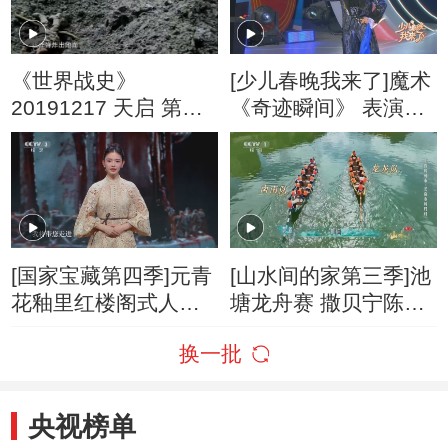
《世界战史》
[少儿春晚我来了]魔术
20191217 天启 第一
《奇迹瞬间》 表演：
次世界大战 第五集 解
刘敏璋（北京）
脱
[国家宝藏第四季]元青
[山水间的家第三季]池
花釉里红楼阁式人物
塘龙舟赛 撒贝宁陈妍
谷仓 国宝守护人：林
希担任灵魂鼓手
换一批
允
央视榜单