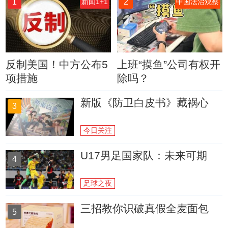
1
2
新闻1+1
中国法治观察
反制美国！中方公布5
上班“摸鱼”公司有权开
项措施
除吗？
新版《防卫白皮书》藏祸心
3
今日关注
U17男足国家队：未来可期
4
足球之夜
三招教你识破真假全麦面包
5