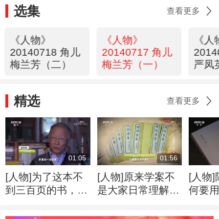
选集
查看更多
《人物》
《人物》
《人
20140718 角儿
20140717 角儿
201
梅兰芳（二）
梅兰芳（一）
严凤
精选
查看更多
01:05
01:56
[人物]为了这本不
[人物]原来学案不
[人物
到三百页的书，陈
是大家日常理解的
何要
祖武付出了十多年
那种“案”
究“冷
的心血