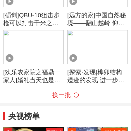
[砺剑]QBU-10狙击步
[远方的家]中国自然秘
枪可以打击千米之外
境——翻山越岭 仰望
的轻装甲目标
苍穹 探访阿尼玛卿雪
山
[欢乐农家院之福鼎一
[探索·发现]榫卯结构
家人]婚礼当天也是农
遗迹的发现 进一步证
家院开业的一周年纪
明了卓尔库特古城曾
换一批
念日
被中原王朝进行过改
造和加筑
央视榜单