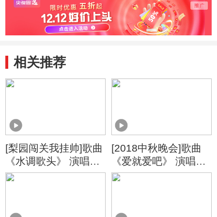
相关推荐
[梨园闯关我挂帅]歌曲
[2018中秋晚会]歌曲
《水调歌头》 演唱：
《爱就爱吧》 演唱：
郑潇
许茹芸