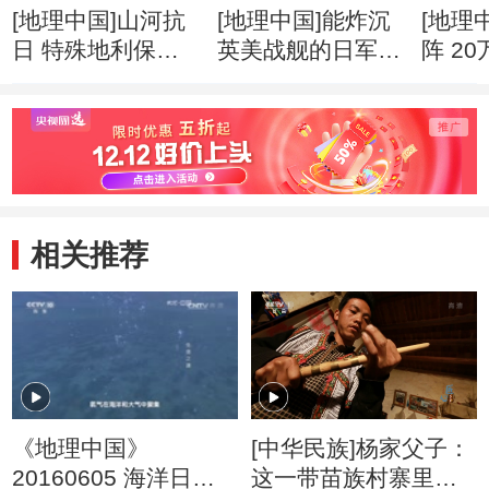
[地理中国]山河抗
[地理中国]能炸沉
[地理
日 特殊地利保护
英美战舰的日军为
阵 2
抗日生命线
何炸不断惠通桥
日战
相关推荐
《地理中国》
[中华民族]杨家父子：
20160605 海洋日特
这一带苗族村寨里芦