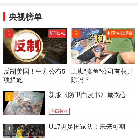
央视榜单
1
2
新闻1+1
中国法治观察
反制美国！中方公布5
上班“摸鱼”公司有权开
项措施
除吗？
新版《防卫白皮书》藏祸心
3
今日关注
U17男足国家队：未来可期
4