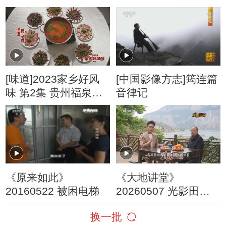
别节目·生命之源
笙制作艺人
[味道]2023家乡好风
[中国影像方志]筠连篇
味 第2集 贵州福泉篇
音律记
新鲜猪肉如何变成苗
族村寨里的迎新年美
食刨汤腊八件
《原来如此》
《大地讲堂》
20160522 被困电梯
20260507 光影田园
——乌蒙深处有人家
换一批
6