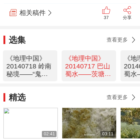
相关稿件
37
分享
选集
查看更多
《地理中国》
《地理中国》
《地
20140718 岭南
20140717 巴山
201
秘境——“鬼
蜀水——茨塘怪
蜀水
山”之谜（上）
象
草
精选
查看更多
02:41
03:11