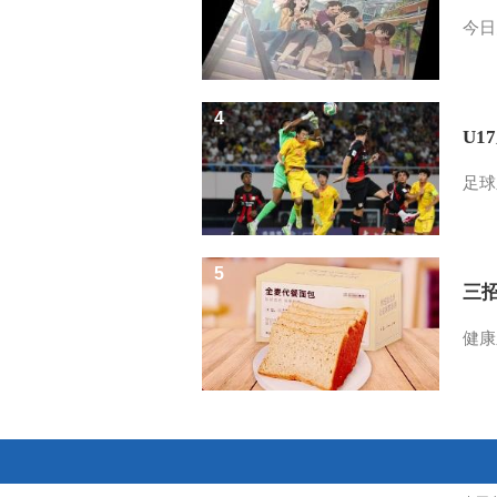
今日
4
U1
足球
5
三
健康