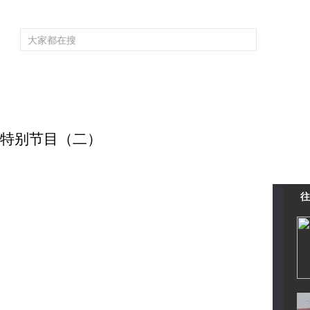
频道大全
栏目大全
片库
4K专区
听
育
电影
国防军事
电视剧
纪录
科教
戏曲
社会与法
少
暑期特别节目（二）
往