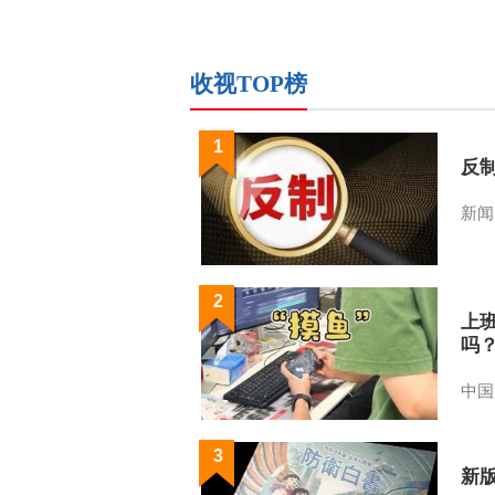
收视TOP榜
1
反
新闻
2
上
吗
中国
3
新