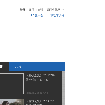
暑期特别节目（七）
登录
|
注册
|
帮助
返回央视网
>>
PC客户端
移动客户端
2014-08-18 17:34:13
《科技之光》 20140811
音
热榜
暑期特别节目（六）
微视频
儿
音乐
体育赛事
农业农村
2014-08-11 15:06:11
《科技之光》 20140804
暑期特别节目（五）
期
片段
2014-08-04 15:53:12
《科技之光》 20140728
暑期特别节目（四）
2014-07-28 14:57:11
《科技之光》 20140721