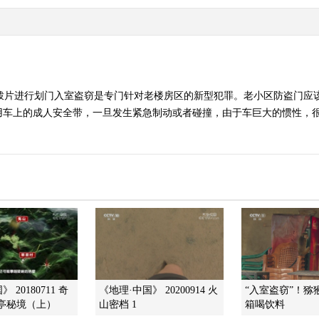
用拨片进行划门入室盗窃是专门针对老楼房区的新型犯罪。老小区防盗门应
用车上的成人安全带，一旦发生紧急制动或者碰撞，由于车巨大的惯性，很
 20180711 奇
《地理·中国》 20200914 火
“入室盗窃”！猕
亭秘境（上）
山密档 1
箱喝饮料