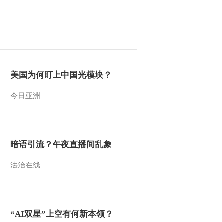
2014-06-12 16:10:13
《科技之光》 20140611
深山擒王记
2014-06-11 17:04:13
美国为何盯上中国光模块？
《科技之光》 20140610
今日亚洲
流鼻血的女孩
2014-06-10 16:51:12
暗语引流？午夜直播间乱象
《科技之光》 20140609
瘦猴计划
法治在线
2014-06-09 16:44:12
《科技之光》 20140605
卵被偷走之后
“AI双星”上空有何新本领？