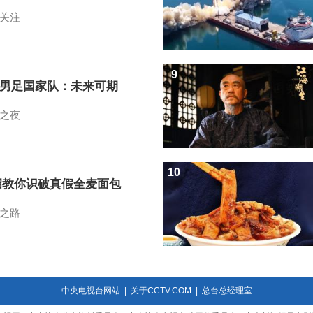
关注
9
7男足国家队：未来可期
之夜
10
招教你识破真假全麦面包
之路
中央电视台网站
|
关于CCTV.COM
|
总台总经理室