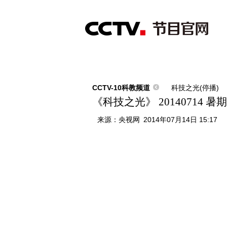
首页
直播
节目单
综合
新闻
财经
综艺
中文国际
体
CCTV-10科教频道
科技之光(停播)
《科技之光》 20140714 
来源：
央视网
2014年07月14日 15:17