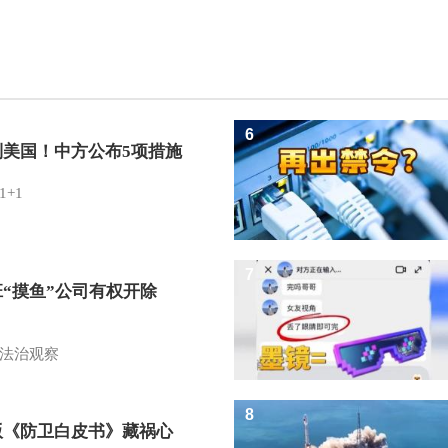
6
制美国！中方公布5项措施
1+1
7
班“摸鱼”公司有权开除
？
法治观察
8
版《防卫白皮书》藏祸心