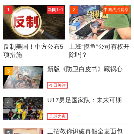
1
2
新闻1+1
中国法治观察
反制美国！中方公布5
上班“摸鱼”公司有权开
项措施
除吗？
新版《防卫白皮书》藏祸心
3
今日关注
U17男足国家队：未来可期
4
足球之夜
三招教你识破真假全麦面包
5