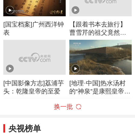
[国宝档案]广州西洋钟
【跟着书本去旅行】
表
曹雪芹的祖父竟然曾
是康熙皇帝的“密探”？
[中国影像方志]荔浦芋
[地理·中国]热水汤村
头：乾隆皇帝的至爱
的“神泉”是康熙皇帝所
封的
换一批
央视榜单