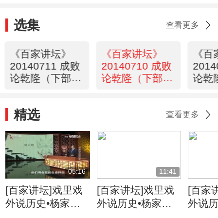
选集
查看更多
《百家讲坛》
《百家讲坛》
《百
20140711 成败
20140710 成败
201
论乾隆（下部）
论乾隆（下部）
论乾
8 来叩门的英国
7 君臣赌局
6 惊
人
精选
查看更多
05:16
11:41
[百家讲坛]戏里戏
[百家讲坛]戏里戏
[百家
外说历史•杨家将
外说历史•杨家将
外说历
六郎的儿子都有谁
六郎与寇准的交情
名将