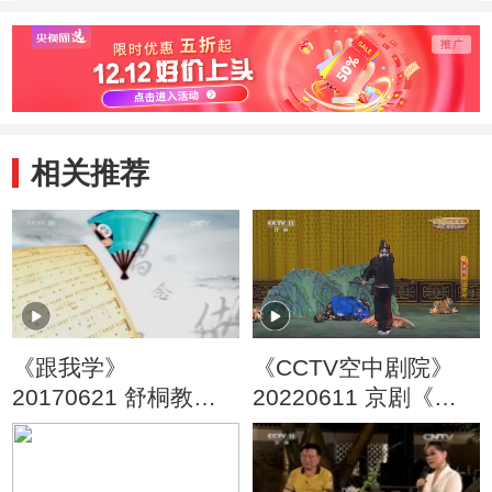
相关推荐
《跟我学》
《CCTV空中剧院》
20170621 舒桐教京
20220611 京剧《李
剧《李逵下山》
逵探母》
（三）