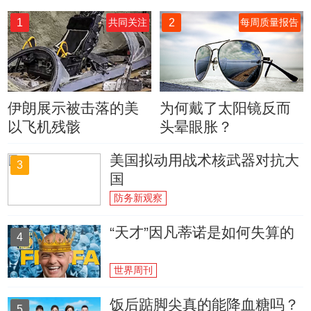
1
2
共同关注
每周质量报告
伊朗展示被击落的美
为何戴了太阳镜反而
以飞机残骸
头晕眼胀？
美国拟动用战术核武器对抗大
3
国
防务新观察
“天才”因凡蒂诺是如何失算的
4
世界周刊
饭后踮脚尖真的能降血糖吗？
5