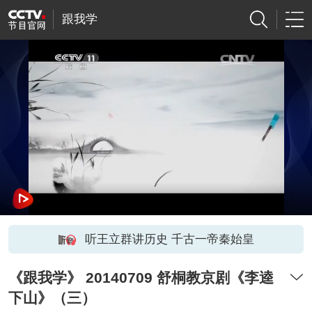
跟我学
听王立群讲历史 千古一帝秦始皇
《跟我学》 20140709 舒桐教京剧《李逵
下山》（三）