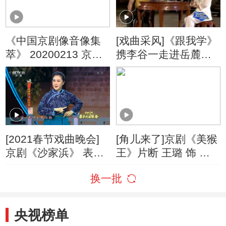
《中国京剧像音像集
[戏曲采风]《跟我学》
萃》 20200213 京剧
携李谷一走进岳麓书
《黑旋风》
院
[2021春节戏曲晚会]
[角儿来了]京剧《美猴
京剧《沙家浜》 表演
王》片断 王璐 饰 孙
者：张慧芳 杜镇杰 舒
悟空 魏学雷 饰 孙悟
换一批
桐
空 李哲 饰 孙悟空 舒
桐 饰 李靖
央视榜单