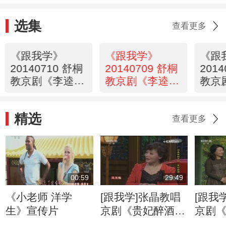
选集
查看更多
《跟我学》
《跟我学》
《跟
20140710 舒桐
20140709 舒桐
201
教京剧《李逵下
教京剧《李逵下
教京
山》（四）
山》（三）
山》
精选
查看更多
00:59
29:49
《小老师 洋学
[跟我学]张晶教唱
[跟我
生》宣传片
京剧《贵妃醉酒》
京剧
选段（7）
选段（