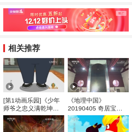
相关推荐
[第1动画乐园]《少年
《地理中国》
师爷之忠义满乾坤》
20190405 奇居宝地
第16集 创意书法
·“南中”奇物