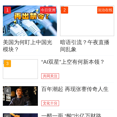
1
2
今日亚洲
法治在线
美国为何盯上中国光
暗语引流？午夜直播
模块？
间乱象
“AI双星”上空有何新本领？
3
共同关注
百年潮起 再现张謇传奇人生
4
文化十分
一醋一面 “酸”出亿万财路