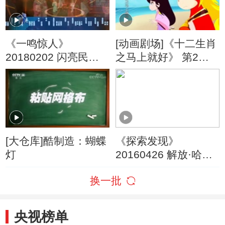
《一鸣惊人》
[动画剧场]《十二生肖
20180202 闪亮民营
之马上就好》 第2集
剧团第二季（5）
银河危机
[大仓库]酷制造：蝴蝶
《探索发现》
灯
20160426 解放·哈尔
滨（一）
换一批
央视榜单