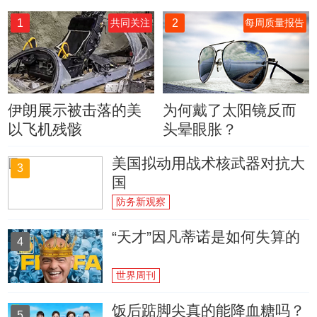
1
2
共同关注
每周质量报告
伊朗展示被击落的美
为何戴了太阳镜反而
以飞机残骸
头晕眼胀？
美国拟动用战术核武器对抗大
3
国
防务新观察
“天才”因凡蒂诺是如何失算的
4
世界周刊
饭后踮脚尖真的能降血糖吗？
5