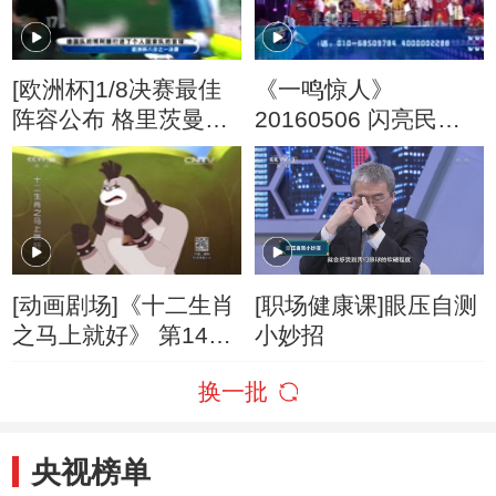
[欧洲杯]1/8决赛最佳
《一鸣惊人》
阵容公布 格里茨曼领
20160506 闪亮民营
衔
剧团 第一季
[动画剧场]《十二生肖
[职场健康课]眼压自测
之马上就好》 第14集
小妙招
培训大作战
换一批
央视榜单