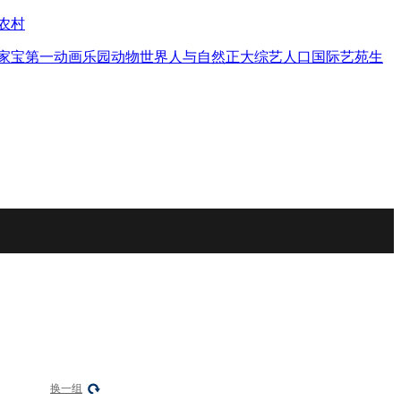
农村
家宝
第一动画乐园
动物世界
人与自然
正大综艺
人口
国际艺苑
生
换一组