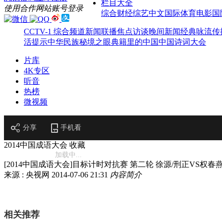
栏目大全
使用合作网站账号登录
综合
财经
综艺
中文国际
体育
电影
国
CCTV-1 综合频道
新闻联播
焦点访谈
晚间新闻
经典咏流传
活提示
中华民族
秘境之眼
典籍里的中国
中国诗词大会
片库
4K专区
听音
热榜
微视频
分享
手机看
2014中国成语大会
收藏
加载中...
[2014中国成语大会]目标计时对抗赛 第二轮 徐源/刑正VS权春
来源 : 央视网
2014-07-06 21:31
内容简介
相关推荐