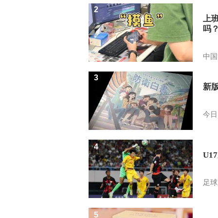
2
上
吗
中国
3
新
今日
4
U1
足球
5