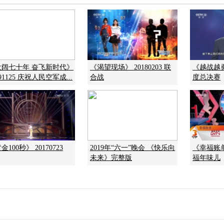
壮阔七十年 奋飞新时代》
《渴望现场》 20180203 联
《越战越勇》
191125 庆祝人民空军成...
合战
度总决赛
金100秒》 20170723
2019年“六一”晚会 《快乐向
《幸福账单》
未来》完整版
福年味儿