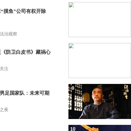
7
班“摸鱼”公司有权开除
？
法治观察
8
版《防卫白皮书》藏祸心
关注
9
7男足国家队：未来可期
之夜
10