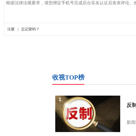
收视TOP榜
1
反
新闻