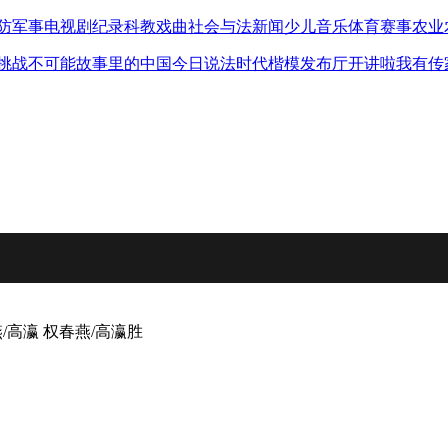
防军事
电视剧
纪录
科教
戏曲
社会与法
新闻
少儿
音乐
体育赛事
农业
挑战不可能
故事里的中国
今日说法
时代楷模发布厅
开讲啦
我有传
燕/高瀛 权春燕/高瀛胜