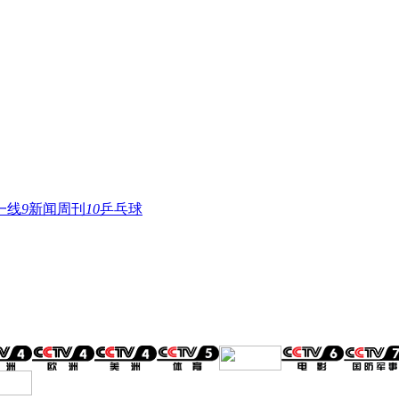
一线
9
新闻周刊
10
乒乓球