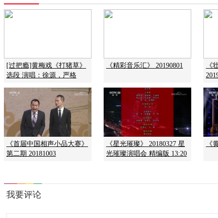
[过把瘾]黄梅戏《打猪草》
《精彩音乐汇》 20190801
《
选段 演唱：徐源，严格
20
《首届中国相声小品大赛》
《星光璀璨》 20180327 星
《黄
第二期 20181003
光璀璨演唱会 精编版 13:20