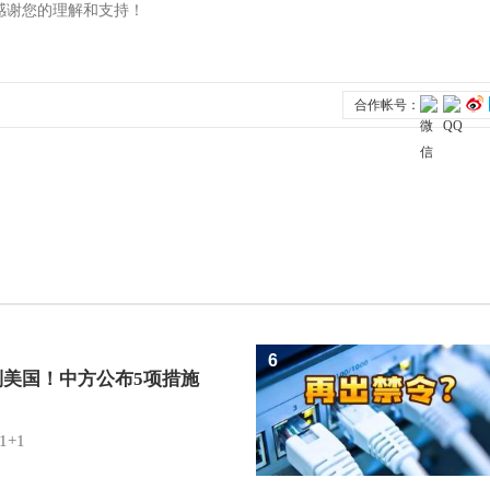
6
制美国！中方公布5项措施
1+1