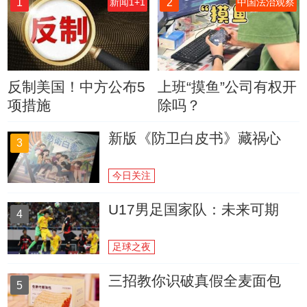
1
2
新闻1+1
中国法治观察
反制美国！中方公布5
上班“摸鱼”公司有权开
项措施
除吗？
新版《防卫白皮书》藏祸心
3
今日关注
U17男足国家队：未来可期
4
足球之夜
三招教你识破真假全麦面包
5