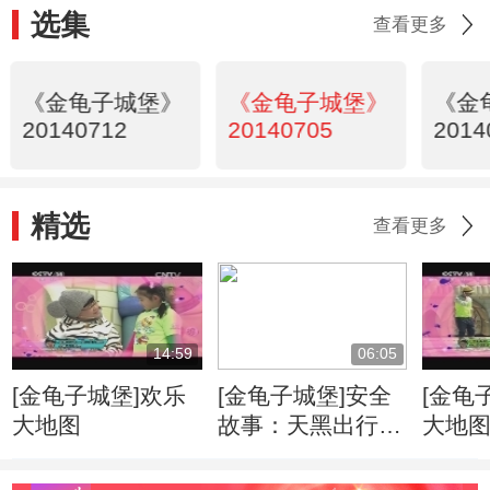
选集
查看更多
《金龟子城堡》
《金龟子城堡》
《金
20140712
20140705
2014
精选
查看更多
14:59
06:05
[金龟子城堡]欢乐
[金龟子城堡]安全
[金龟
大地图
故事：天黑出行可
大地
要当心哦