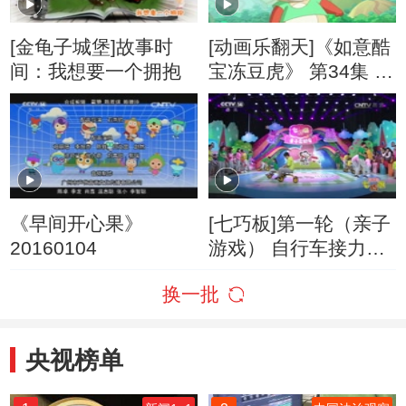
[金龟子城堡]故事时
[动画乐翻天]《如意酷
间：我想要一个拥抱
宝冻豆虎》 第34集 磁
浮飞艇
《早间开心果》
[七巧板]第一轮（亲子
20160104
游戏） 自行车接力赛
第二组
换一批
央视榜单