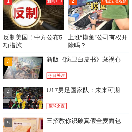
1
2
新闻1+1
中国法治观察
反制美国！中方公布5
上班“摸鱼”公司有权开
项措施
除吗？
新版《防卫白皮书》藏祸心
3
今日关注
U17男足国家队：未来可期
4
足球之夜
三招教你识破真假全麦面包
5