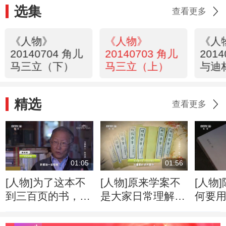
选集
查看更多
《人物》
《人物》
《人
20140704 角儿
20140703 角儿
201
马三立（下）
马三立（上）
与迪
精选
查看更多
01:05
01:56
[人物]为了这本不
[人物]原来学案不
[人物
到三百页的书，陈
是大家日常理解的
何要
祖武付出了十多年
那种“案”
究“冷
的心血