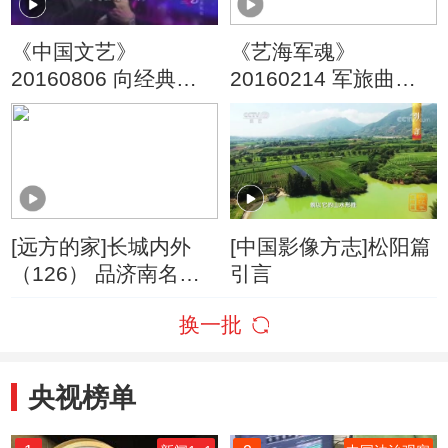
《中国文艺》
《艺海军魂》
20160806 向经典致
20160214 军旅曲艺
敬 本期致敬人物——
家——常宝华
著名相声表演艺术家
常宝华
[远方的家]长城内外
[中国影像方志]松阳篇
（126） 品济南名吃
引言
——甜沫
换一批
央视榜单