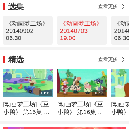
选集
查看更多
《动画梦工场》
《动画梦工场》
《动
20140902
20140703
2014
06:30
19:00
06:3
精选
查看更多
10:19
10:09
[动画梦工场]《豆
[动画梦工场]《豆
[动画
小鸭》 第15集 豆
小鸭》 第16集 农
小鸭》
小鸭当保姆
场歌舞剧
哥拉