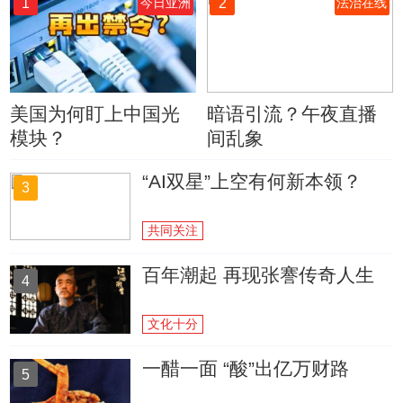
1
2
今日亚洲
法治在线
美国为何盯上中国光
暗语引流？午夜直播
模块？
间乱象
“AI双星”上空有何新本领？
3
共同关注
百年潮起 再现张謇传奇人生
4
文化十分
一醋一面 “酸”出亿万财路
5