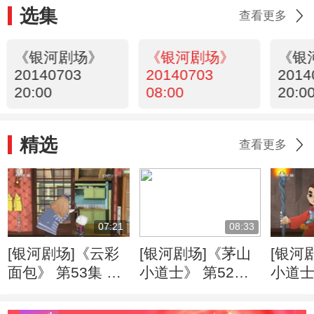
选集
查看更多
《银河剧场》
《银河剧场》
《银
20140703
20140703
2014
20:00
08:00
20:0
精选
查看更多
07:21
08:33
[银河剧场]《云彩
[银河剧场]《茅山
[银河
面包》 第53集 成
小道士》 第52集
小道士
长面包
失忆草（下集）
淘气
集）