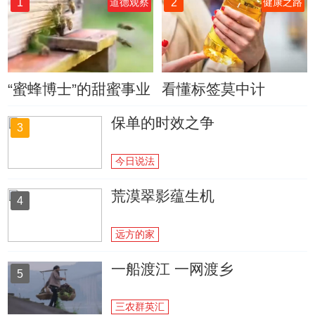
1
2
道德观察
健康之路
“蜜蜂博士”的甜蜜事业
看懂标签莫中计
保单的时效之争
3
今日说法
荒漠翠影蕴生机
4
远方的家
一船渡江 一网渡乡
5
三农群英汇