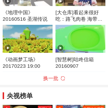
《地理中国》
[大仓库]看起来很好
20160516 圣湖传说
吃：路飞肉卷 海带牛
轧糖
《动画梦工场》
[智慧树]咕咚信箱
20170223 19:00
20160907
换一批
央视榜单