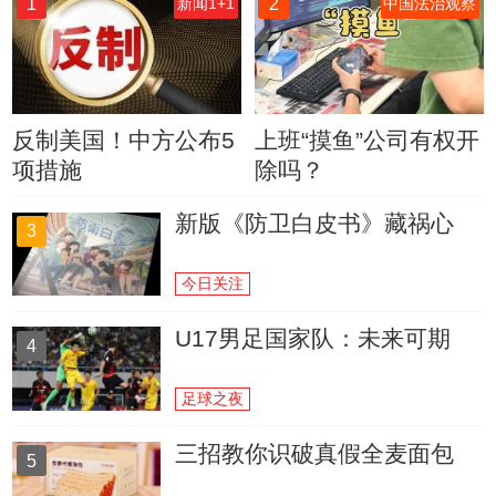
1
2
新闻1+1
中国法治观察
反制美国！中方公布5
上班“摸鱼”公司有权开
项措施
除吗？
新版《防卫白皮书》藏祸心
3
今日关注
U17男足国家队：未来可期
4
足球之夜
三招教你识破真假全麦面包
5