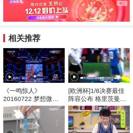
相关推荐
《一鸣惊人》
[欧洲杯]1/8决赛最佳
20160722 梦想微剧
阵容公布 格里茨曼领
场—首秀之战（二）
衔