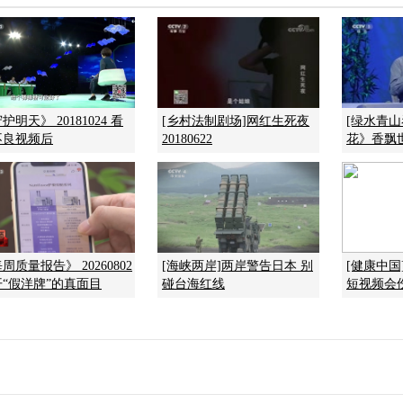
护明天》 20181024 看
[乡村法制剧场]网红生死夜
[绿水青山
不良视频后
20180622
花》香飘
周质量报告》 20260802
[海峡两岸]两岸警告日本 别
[健康中
开“假洋牌”的真面目
碰台海红线
短视频会