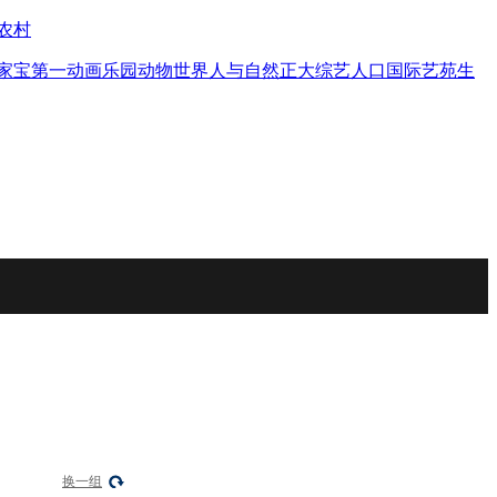
农村
家宝
第一动画乐园
动物世界
人与自然
正大综艺
人口
国际艺苑
生
换一组