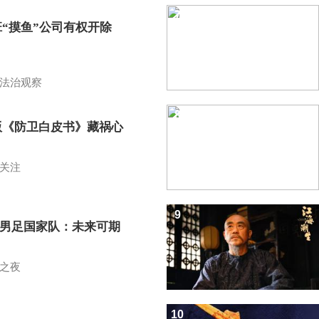
7
班“摸鱼”公司有权开除
？
法治观察
8
版《防卫白皮书》藏祸心
关注
9
7男足国家队：未来可期
之夜
10