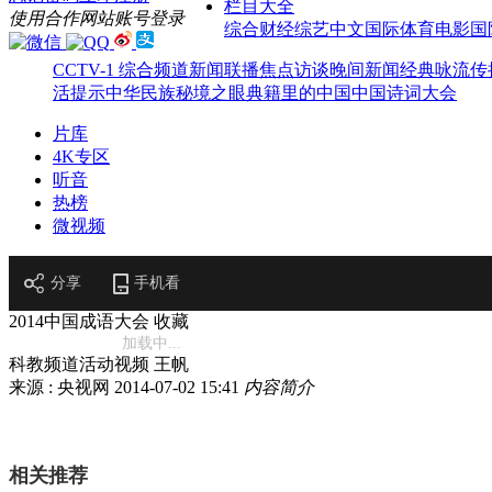
栏目大全
使用合作网站账号登录
综合
财经
综艺
中文国际
体育
电影
国
CCTV-1 综合频道
新闻联播
焦点访谈
晚间新闻
经典咏流传
活提示
中华民族
秘境之眼
典籍里的中国
中国诗词大会
片库
4K专区
听音
热榜
微视频
分享
手机看
2014中国成语大会
收藏
加载中...
科教频道活动视频 王帆
来源 : 央视网
2014-07-02 15:41
内容简介
相关推荐