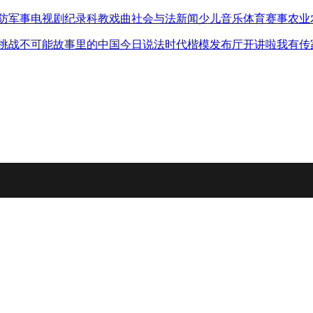
防军事
电视剧
纪录
科教
戏曲
社会与法
新闻
少儿
音乐
体育赛事
农业
挑战不可能
故事里的中国
今日说法
时代楷模发布厅
开讲啦
我有传