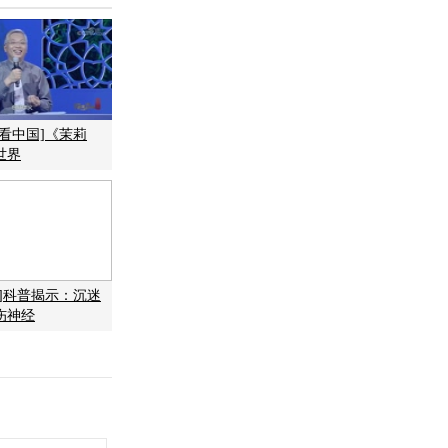
看中国]《茉莉
世界
国]科普揭示：沉迷
伤神经