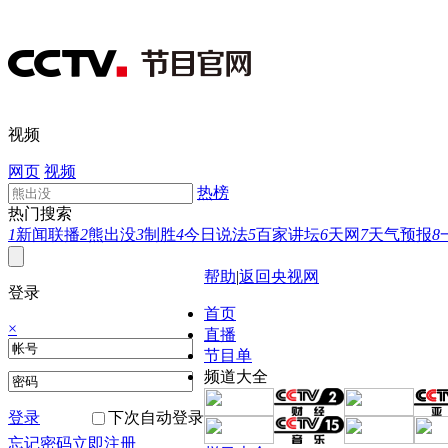
视频
网页
视频
热榜
热门搜索
1
新闻联播
2
熊出没
3
制胜
4
今日说法
5
百家讲坛
6
天网
7
天气预报
8
帮助
|
返回央视网
登录
首页
×
直播
节目单
频道大全
登录
下次自动登录
忘记密码
立即注册