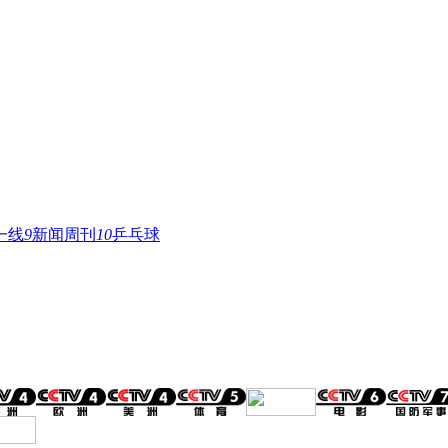
一线
9
新闻周刊
10
乒乓球