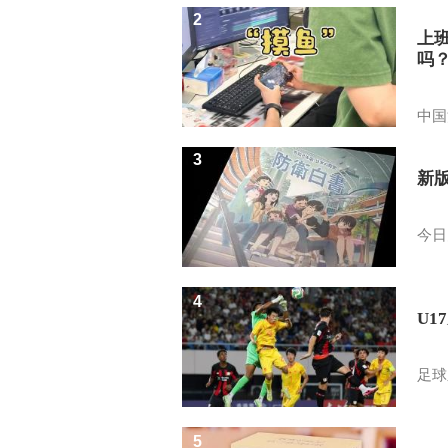
2
上
吗
中国
3
新
今日
4
U1
足球
5