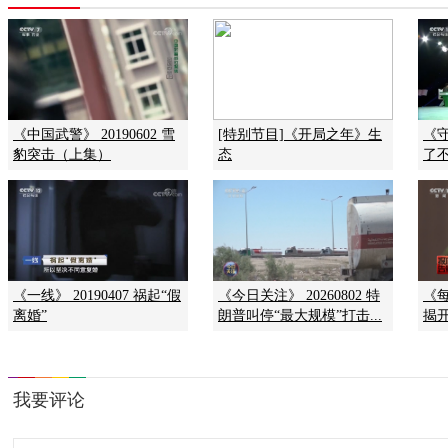
《中国武警》 20190602 雪
[特别节目]《开局之年》生
《守
豹突击（上集）
态
了
《一线》 20190407 祸起“假
《今日关注》 20260802 特
《每
离婚”
朗普叫停“最大规模”打击...
揭