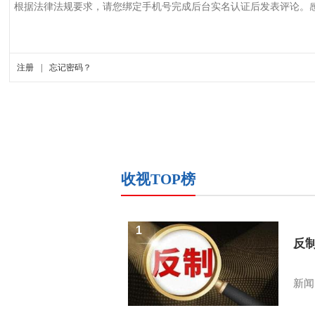
收视TOP榜
1
反
新闻