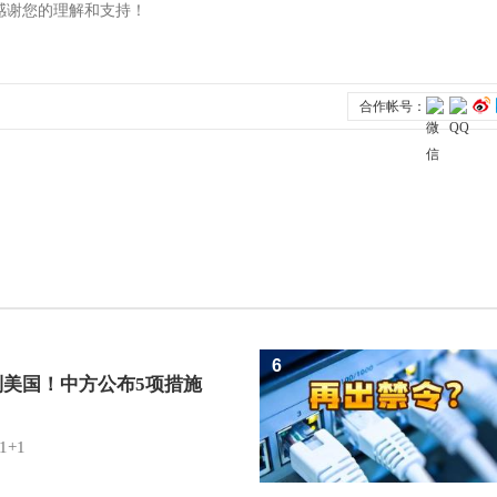
6
制美国！中方公布5项措施
1+1