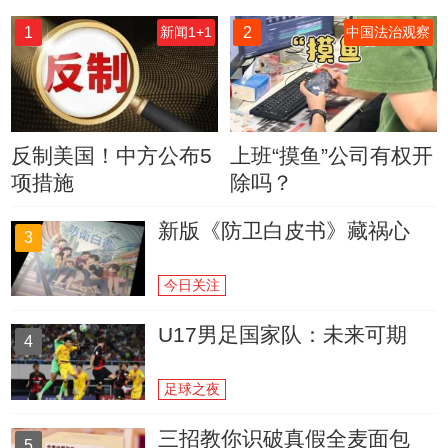
1
2
新闻1+1
中国法治观察
反制美国！中方公布5
上班“摸鱼”公司有权开
项措施
除吗？
新版《防卫白皮书》藏祸心
3
今日关注
U17男足国家队：未来可期
4
足球之夜
三招教你识破真假全麦面包
5