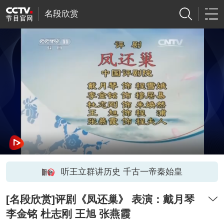
名段欣赏
听王立群讲历史 千古一帝秦始皇
[名段欣赏]评剧《凤还巢》 表演：戴月琴
李金铭 杜志刚 王旭 张燕霞