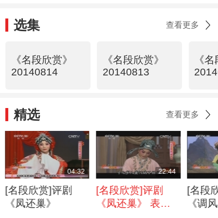
选集
查看更多
《名段欣赏》
《名段欣赏》
《名
20140814
20140813
2014
精选
查看更多
04:32
22:44
[名段欣赏]评剧
[名段欣赏]评剧
[名段
《凤还巢》
《凤还巢》 表
《调风
演：戴月琴 李金
演：戴