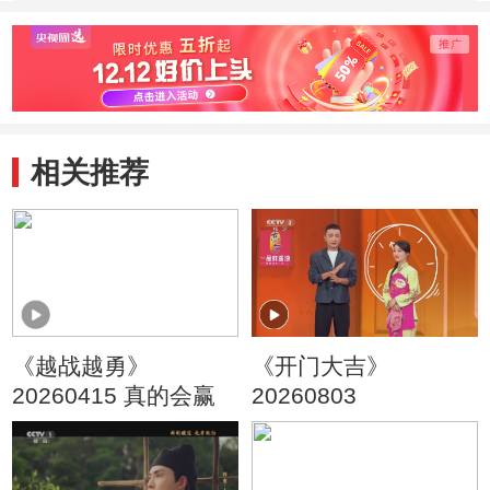
铭 杜志刚 王旭 张
燕霞
相关推荐
《越战越勇》
《开门大吉》
20260415 真的会赢
20260803