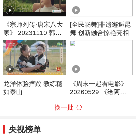
《宗师列传·唐宋八大
[全民畅舞]非遗邂逅昆
家》 20231110 韩愈·
舞 创新融合惊艳亮相
上
龙洋体验摔跤 教练稳
《周末一起看电影》
如泰山
20260529 《给阿嬷
的情书》
换一批
央视榜单