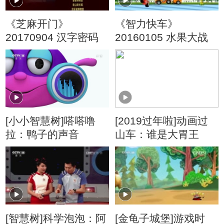
《芝麻开门》
《智力快车》
20170904 汉字密码
20160105 水果大战
[小小智慧树]嗒嗒噜
[2019过年啦]动画过
拉：鸭子的声音
山车：谁是大胃王
[智慧树]科学泡泡：阿
[金龟子城堡]游戏时