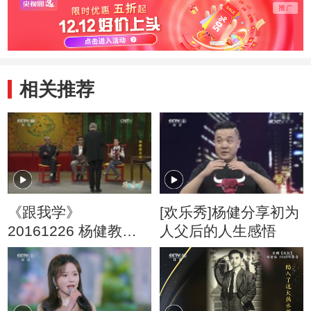
相关推荐
《跟我学》
[欢乐秀]杨健分享初为
20161226 杨健教京
人父后的人生感悟
胡（一）