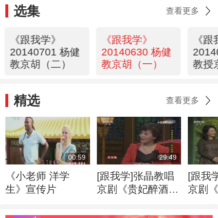
选集
查看更多
《跟我学》
《跟我学》
《跟
20140701 杨健
20140630 杨健
201
教京胡（二）
教京胡（一）
教授
册》
精选
查看更多
00:59
29:49
《小老师 洋学
[跟我学]张晶教唱
[跟我
生》宣传片
京剧《贵妃醉酒》
京剧
选段（7）
选段（