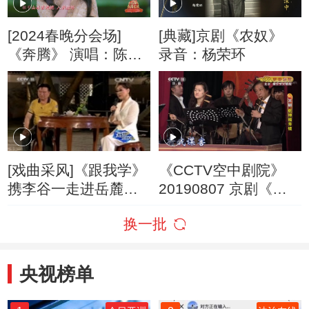
[2024春晚分会场]
[典藏]京剧《农奴》
《奔腾》 演唱：陈卓
录音：杨荣环
璇 杨健 陈香水 肖杰
[戏曲采风]《跟我学》
《CCTV空中剧院》
携李谷一走进岳麓书
20190807 京剧《乾
院
坤福寿镜》 1/2
换一批
央视榜单