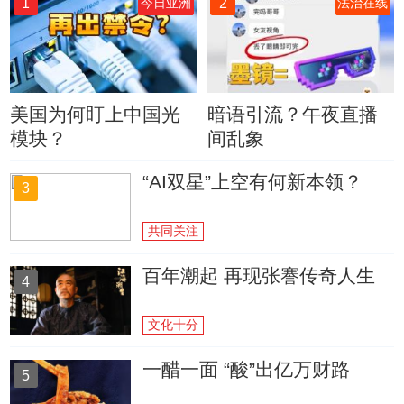
1
2
今日亚洲
法治在线
美国为何盯上中国光
暗语引流？午夜直播
模块？
间乱象
“AI双星”上空有何新本领？
3
共同关注
百年潮起 再现张謇传奇人生
4
文化十分
一醋一面 “酸”出亿万财路
5