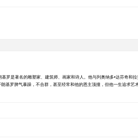
朗基罗是著名的雕塑家、建筑师、画家和诗人。他与列奥纳多•达芬奇和拉斐
开朗基罗脾气暴躁，不合群，甚至经常和他的恩主顶撞，但他一生追求艺术