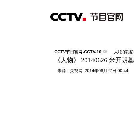
首页
直播
节目单
综合
新闻
财经
综艺
中文国际
体
CCTV节目官网-CCTV-10
人物(停播)
《人物》 20140626 米开朗
来源：
央视网
2014年06月27日 00:44