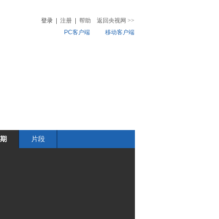
登录
|
注册
|
帮助
返回央视网
>>
PC客户端
移动客户端
音
热榜
微视频
儿
音乐
体育赛事
农业农村
期
片段